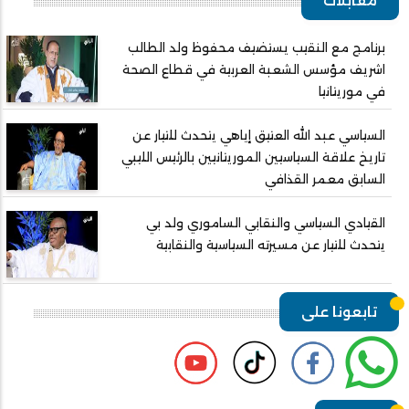
مقابلات
برنامج مع النقيب يستضيف محفوظ ولد الطالب
اشريف مؤسس الشعبة العربية في قطاع الصحة
في موريتانيا
السياسي عبد الله العتيق إياهي يتحدث للتيار عن
تاريخ علاقة السياسيين الموريتانيين بالرئيس الليبي
السابق معمر القذافي
القيادي السياسي والنقابي الساموري ولد بي
يتحدث للتيار عن مسيرته السياسية والنقابية
تابعونا على