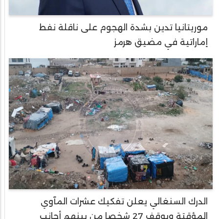
موريتانيا تدين بشدة الهجوم على ناقلة نفط
إماراتية في مضيق هرمز
الدرك السنغالي يعلن تفكيك عشرات المآوي
المؤقتة ويوقف 27 شخصا من بينهم أجانب