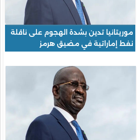
موريتانيا تدين بشدة الهجوم على ناقلة
نفط إماراتية في مضيق هرمز