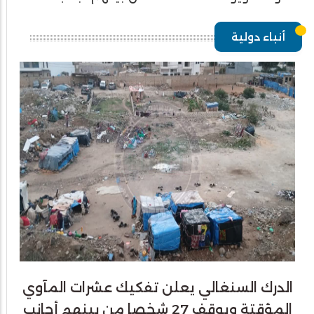
أنباء دولية
الدرك السنغالي يعلن تفكيك عشرات المآوي
المؤقتة ويوقف 27 شخصا من بينهم أجانب