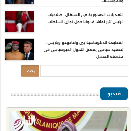
والمؤسسات
التعديلات الدستورية في السنغال.. صلاحيات
الرئيس تثير نقاشا قانونيا حول توازن السلطات
القطيعة الدبلوماسية بين واغادوغو وباريس..
تصعيد سياسي يعمق التحول الجيوسياسي في
منطقة الساحل
بحث
فيديو