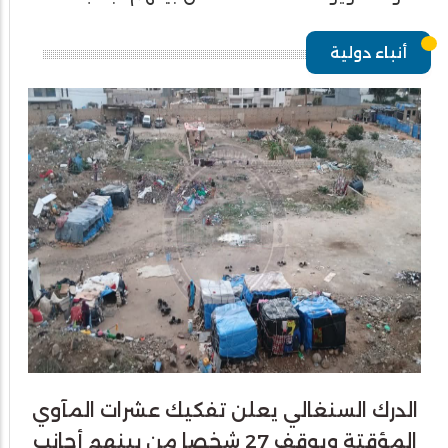
أنباء دولية
الدرك السنغالي يعلن تفكيك عشرات المآوي
المؤقتة ويوقف 27 شخصا من بينهم أجانب