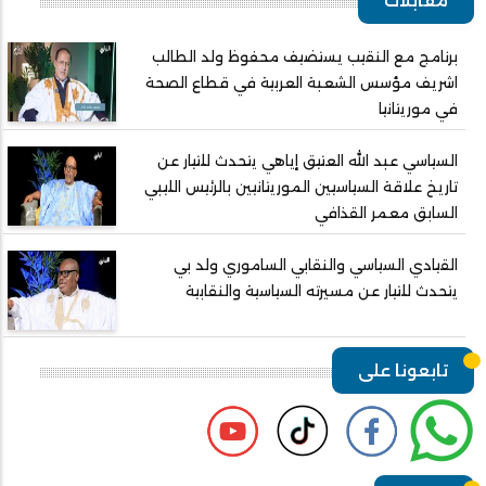
مقابلات
برنامج مع النقيب يستضيف محفوظ ولد الطالب
اشريف مؤسس الشعبة العربية في قطاع الصحة
في موريتانيا
السياسي عبد الله العتيق إياهي يتحدث للتيار عن
تاريخ علاقة السياسيين الموريتانيين بالرئيس الليبي
السابق معمر القذافي
القيادي السياسي والنقابي الساموري ولد بي
يتحدث للتيار عن مسيرته السياسية والنقابية
تابعونا على