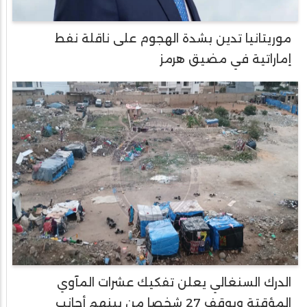
موريتانيا تدين بشدة الهجوم على ناقلة نفط
إماراتية في مضيق هرمز
الدرك السنغالي يعلن تفكيك عشرات المآوي
المؤقتة ويوقف 27 شخصا من بينهم أجانب