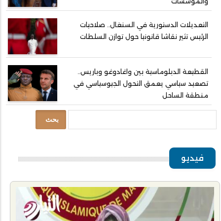
والمؤسسات
التعديلات الدستورية في السنغال.. صلاحيات
الرئيس تثير نقاشا قانونيا حول توازن السلطات
القطيعة الدبلوماسية بين واغادوغو وباريس..
تصعيد سياسي يعمق التحول الجيوسياسي في
منطقة الساحل
بحث
فيديو