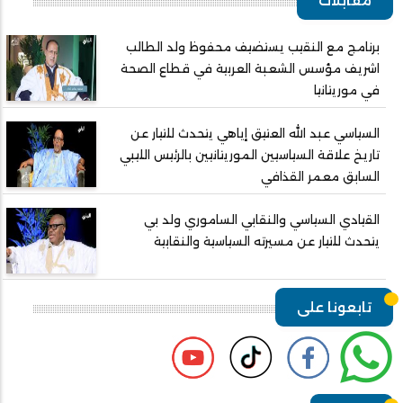
مقابلات
برنامج مع النقيب يستضيف محفوظ ولد الطالب
اشريف مؤسس الشعبة العربية في قطاع الصحة
في موريتانيا
السياسي عبد الله العتيق إياهي يتحدث للتيار عن
تاريخ علاقة السياسيين الموريتانيين بالرئيس الليبي
السابق معمر القذافي
القيادي السياسي والنقابي الساموري ولد بي
يتحدث للتيار عن مسيرته السياسية والنقابية
تابعونا على