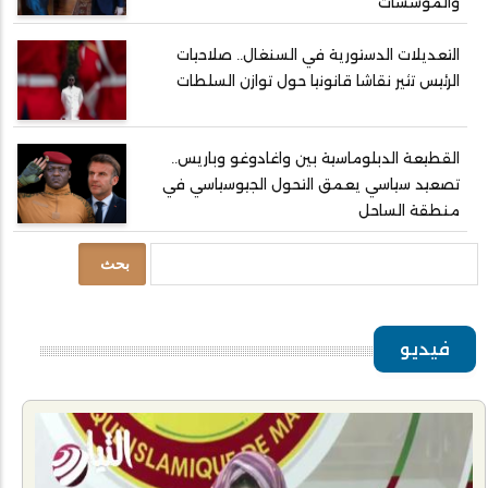
والمؤسسات
التعديلات الدستورية في السنغال.. صلاحيات
الرئيس تثير نقاشا قانونيا حول توازن السلطات
القطيعة الدبلوماسية بين واغادوغو وباريس..
تصعيد سياسي يعمق التحول الجيوسياسي في
منطقة الساحل
بحث
فيديو