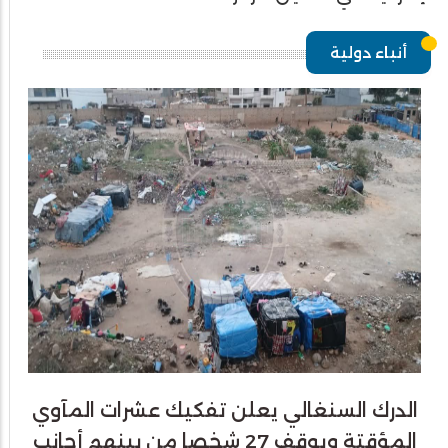
أنباء دولية
الدرك السنغالي يعلن تفكيك عشرات المآوي
المؤقتة ويوقف 27 شخصا من بينهم أجانب