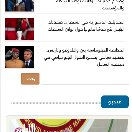
وصدام حفتر يعزز رهانات توحيد السلطة
والمؤسسات
التعديلات الدستورية في السنغال.. صلاحيات
الرئيس تثير نقاشا قانونيا حول توازن السلطات
القطيعة الدبلوماسية بين واغادوغو وباريس..
تصعيد سياسي يعمق التحول الجيوسياسي في
منطقة الساحل
بحث
فيديو