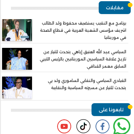
مقابلات
برنامج مع النقيب يستضيف محفوظ ولد الطالب
اشريف مؤسس الشعبة العربية في قطاع الصحة
في موريتانيا
السياسي عبد الله العتيق إياهي يتحدث للتيار عن
تاريخ علاقة السياسيين الموريتانيين بالرئيس الليبي
السابق معمر القذافي
القيادي السياسي والنقابي الساموري ولد بي
يتحدث للتيار عن مسيرته السياسية والنقابية
تابعونا على