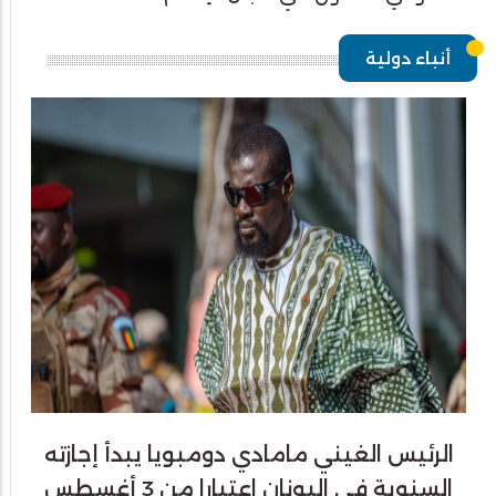
أنباء دولية
الرئيس الغيني مامادي دومبويا يبدأ إجازته
السنوية في اليونان اعتبارا من 3 أغسطس