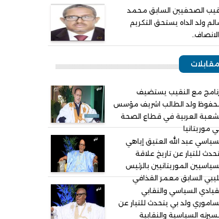
يب الصحفيين السابق محمد
لم ولد الداه يستحق التكريم
لانصاف..
قابلات
نامج مع النقيب يستضيف
حفوظ ولد الطالب اشريف مؤسس
شعبة العربية في قطاع الصحة
 موريتانيا
سياسي عبد الله العتيق إياهي
حدث للتيار عن تاريخ علاقة
سياسيين الموريتانيين بالرئيس
ليبي السابق معمر القذافي
قيادي السياسي والنقابي
ساموري ولد بي يتحدث للتيار عن
يرته السياسية والنقابية