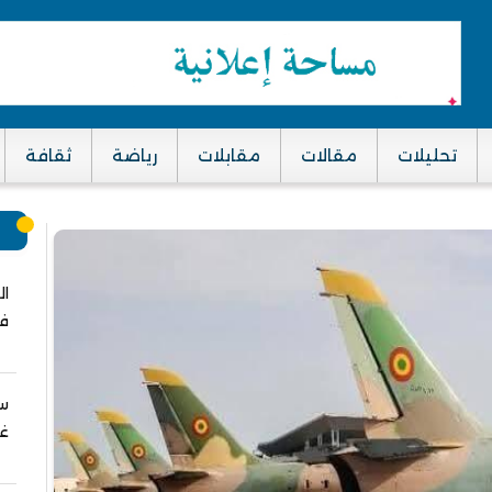
تحليلات
مقالات
مقابلات
رياضة
ثقافة
م
ال
في
سب
غز