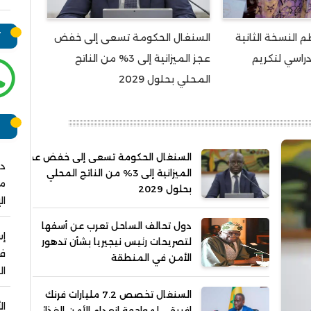
ت
م النسخة الثانية
السنغال الحكومة تسعى إلى خفض
دراسي لتكريم
عجز الميزانية إلى 3% من الناتج
المحلي بحلول 2029
ر
السنغال الحكومة تسعى إلى خفض عجز
دو
الميزانية إلى 3% من الناتج المحلي
مش
بحلول 2029
ال
دول تحالف الساحل تعرب عن أسفها
لتصريحات رئيس نيجيريا بشأن تدهور
فو
الأمن في المنطقة
ال
السنغال تخصص 7.2 مليارات فرنك
ال
إفريقي لمواجهة انعدام الأمن الغذائي