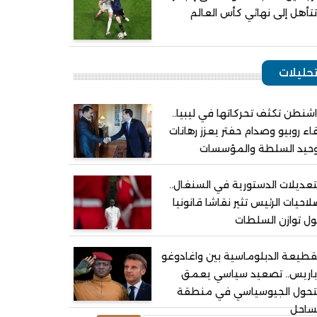
تأهل إلى نهائي كأس العالم
حليلات
شنطن تكثف تحركاتها في ليبيا..
اء روبيو وصدام حفتر يعزز رهانات
وحيد السلطة والمؤسسات
تعديلات الدستورية في السنغال..
احيات الرئيس تثير نقاشا قانونيا
ل توازن السلطات
قطيعة الدبلوماسية بين واغادوغو
باريس.. تصعيد سياسي يعمق
لتحول الجيوسياسي في منطقة
ساحل