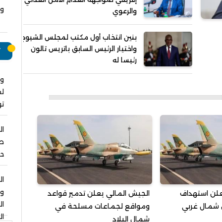
وت
والرعوي
بنين انتخاب أول مكتب لمجلس الشيوخ
واختيار الرئيس السابق باتريس تالون
ت
رئيسا له
وا
لق
ت
ال
صل
حو
ال
و
علن استهداف
الجيش المالي يعلن تدمير قواعد
ا
شمال غربي
ومواقع لجماعات مسلحة في
ال
شمال البلاد