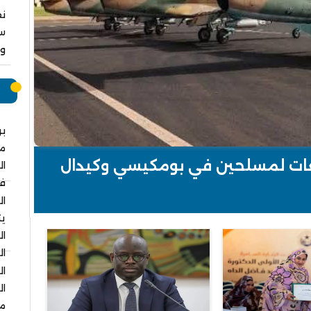
نق
سا
وا
م
بر
م
عات لمسلحين في بومكيسي وكيدال
ثراء موريتانيا وتنوعها وتدعم السياحة
ال
في
ال
يت
ال
ال
ال
ال
مس