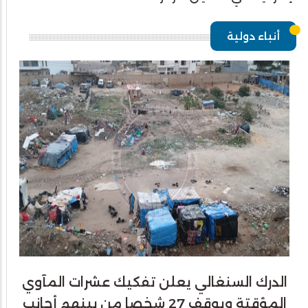
أنباء دولية
الدرك السنغالي يعلن تفكيك عشرات المآوي
المؤقتة ويوقف 27 شخصا من بينهم أجانب