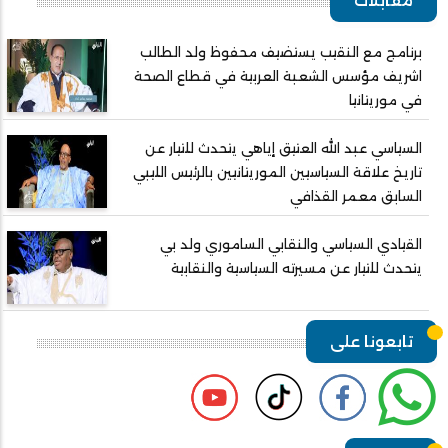
مقابلات
برنامج مع النقيب يستضيف محفوظ ولد الطالب
اشريف مؤسس الشعبة العربية في قطاع الصحة
في موريتانيا
السياسي عبد الله العتيق إياهي يتحدث للتيار عن
تاريخ علاقة السياسيين الموريتانيين بالرئيس الليبي
السابق معمر القذافي
القيادي السياسي والنقابي الساموري ولد بي
يتحدث للتيار عن مسيرته السياسية والنقابية
تابعونا على