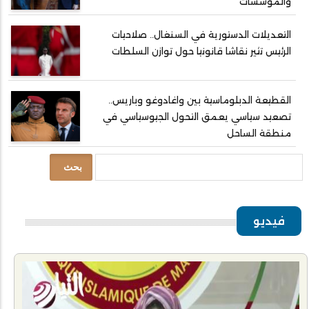
والمؤسسات
التعديلات الدستورية في السنغال.. صلاحيات
الرئيس تثير نقاشا قانونيا حول توازن السلطات
القطيعة الدبلوماسية بين واغادوغو وباريس..
تصعيد سياسي يعمق التحول الجيوسياسي في
منطقة الساحل
بحث
فيديو