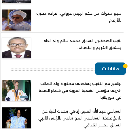
سبع سنوات من حكم الرئيس غزواني.. قراءة معززة
بالأرقام
نقيب الصحفيين السابق محمد سالم ولد الداه
يستحق التكريم والانصاف..
مقابلات
برنامج مع النقيب يستضيف محفوظ ولد الطالب
اشريف مؤسس الشعبة العربية في قطاع الصحة
في موريتانيا
السياسي عبد الله العتيق إياهي يتحدث للتيار عن
تاريخ علاقة السياسيين الموريتانيين بالرئيس الليبي
السابق معمر القذافي