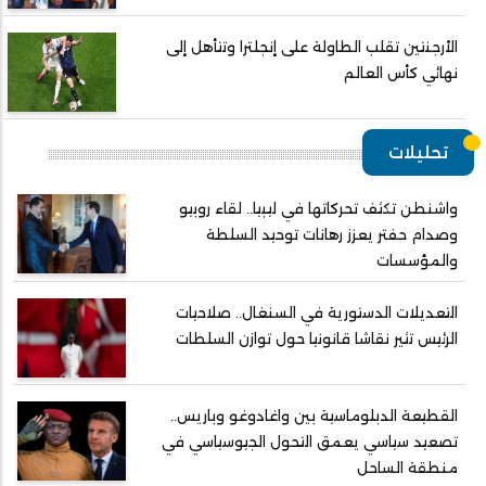
الأرجنتين تقلب الطاولة على إنجلترا وتتأهل إلى
نهائي كأس العالم
تحليلات
واشنطن تكثف تحركاتها في ليبيا.. لقاء روبيو
وصدام حفتر يعزز رهانات توحيد السلطة
والمؤسسات
التعديلات الدستورية في السنغال.. صلاحيات
الرئيس تثير نقاشا قانونيا حول توازن السلطات
القطيعة الدبلوماسية بين واغادوغو وباريس..
تصعيد سياسي يعمق التحول الجيوسياسي في
منطقة الساحل