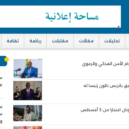
تحليلات
مقالات
مقابلات
رياضة
ثقافة
م
سب
غز
ق باتريس تالون رئيسا له
نق
تبارا من 3 أغسطس
سا
وا