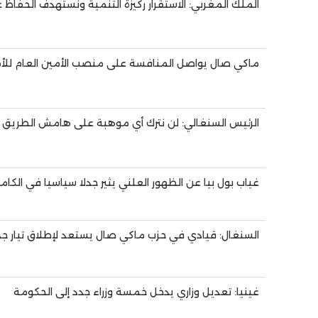
الملك المغربي: الاستقرار ركيزة التنمية ونستهدف الحفاظ على 
ماكي صال يواصل المنافسة على منصب الأمين العام للأ
الرئيس السنغالي: لن نترك أي موهبة على هامش الطريق
غياب بول بيا عن الظهور العلني يثير جدلا سياسيا في الكام
السنغال: قيادي في حزب ماكي صال يستعد لإطلاق تيار جد
غينيا: تعديل وزاري يدخل خمسة وزراء جدد إلى الحكومة