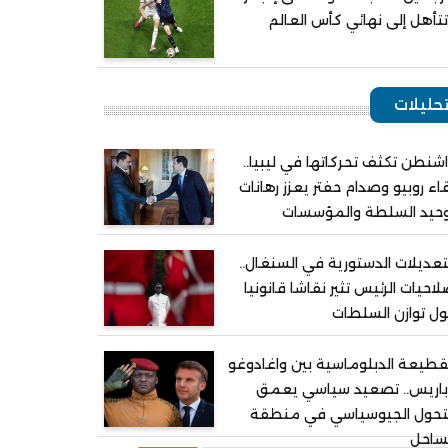
تأهل إلى نهائي كأس العالم
حليلات
شنطن تكثف تحركاتها في ليبيا..
اء روبيو وصدام حفتر يعزز رهانات
وحيد السلطة والمؤسسات
تعديلات الدستورية في السنغال..
احيات الرئيس تثير نقاشا قانونيا
ل توازن السلطات
قطيعة الدبلوماسية بين واغادوغو
باريس.. تصعيد سياسي يعمق
لتحول الجيوسياسي في منطقة
ساحل