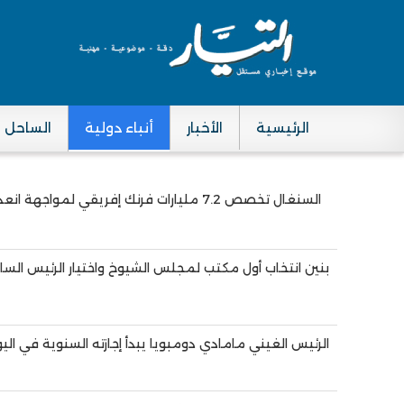
الرئيسية
الأخبار
أنباء دولية
الساحل
Main navigation
السنغال تخصص 7.2 مليارات فرنك إفريقي لمواجهة انعدام الأمن الغذائي والرعوي
Pagination
بنين انتخاب أول مكتب لمجلس الشيوخ واختيار الرئيس الساب
الرئيس الغيني مامادي دومبويا يبدأ إجازته السنوية في اليونان اع