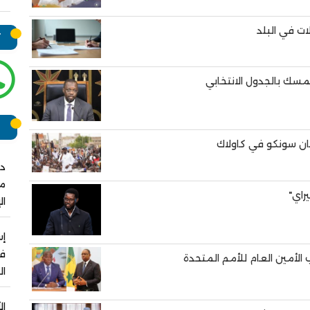
ات في البلد
ت
مسك بالجدول الانتخابي
ر
ان سونكو في كاولاك
دو
مش
راي"
ال
فو
الأمين العام للأمم المتحدة
ال
ال