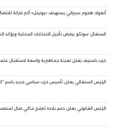
آنغولا: هجوم سيبراني يستهدف «يونيتل» أكبر شركة للاتصال
السنغال: سونكو يرفض تأجيل الانتخابات المحلية ويؤكد الت
حزب باستيف يعلن تعبئة جماهيرية واسعة لاستقبال عثم
الرئيس السنغالي يعلن تأسيس حزب سياسي جديد باسم "كي
الرئيس الغابوني يعلن دعم بلاده لترشح ماكي صال لمنصب 