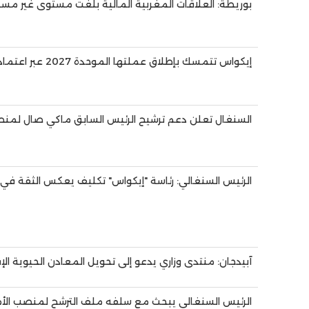
بوريطة: العلاقات المغربية المالية بلغت مستوى غير مس
إيكواس تتمسك بإطلاق عملتها الموحدة 2027 عبر اعتماد تنفيذ تدريجي
السنغال تعلن دعم ترشيح الرئيس السابق ماكي صال لمنصب
الرئيس السنغالي: رئاسة "إيكواس" تكليف يعكس الثقة في 
آبيدجان: منتدى وزاري يدعو إلى تحويل المعادن الحيوية 
الرئيس السنغالي يبحث مع سلفه ملف الترشح لمنصب الأمي