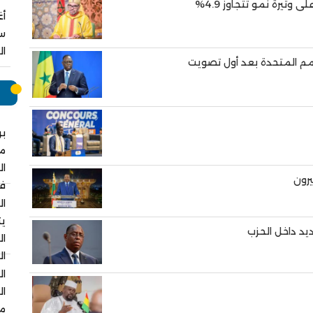
وتيرة نمو تتجاوز 4.9%
سب
ال
مم المتحدة بعد أول تصويت
م
بر
م
ال
يرون
في
ال
يت
يد داخل الحزب
ال
ال
ال
ال
مس