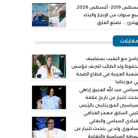
أغسطس 2019- أغسطس 2026،
ع سنوات من الإنجاز والبناء
هادئ .... تصنع الفارق
قابلات
نامج مع النقيب يستضيف
حفوظ ولد الطالب اشريف مؤسس
شعبة العربية في قطاع الصحة
 موريتانيا
سياسي عبد الله العتيق إياهي
حدث للتيار عن تاريخ علاقة
سياسيين الموريتانيين بالرئيس
ليبي السابق معمر القذافي
قيادي السياسي والنقابي
ساموري ولد بي يتحدث للتيار عن
يرته السياسية والنقابية