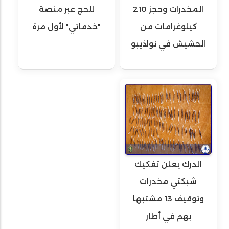
المخدرات وحجز 210
للحج عبر منصة
كيلوغرامات من
"خدماتي" لأول مرة
الحشيش في نواذيبو
الدرك يعلن تفكيك
شبكتي مخدرات
وتوقيف 13 مشتبها
بهم في أطار