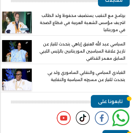
مقابلات
برنامج مع النقيب يستضيف محفوظ ولد الطالب
اشريف مؤسس الشعبة العربية في قطاع الصحة
في موريتانيا
السياسي عبد الله العتيق إياهي يتحدث للتيار عن
تاريخ علاقة السياسيين الموريتانيين بالرئيس الليبي
السابق معمر القذافي
القيادي السياسي والنقابي الساموري ولد بي
يتحدث للتيار عن مسيرته السياسية والنقابية
تابعونا على