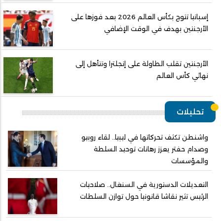
إسبانيا تتوج بكأس العالم 2026 بعد فوزها على
الأرجنتين بهدف في الوقت الإضافي
الأرجنتين تقلب الطاولة على إنجلترا وتتأهل إلى
نهائي كأس العالم
تحليلات
واشنطن تكثف تحركاتها في ليبيا.. لقاء روبيو
وصدام حفتر يعزز رهانات توحيد السلطة
والمؤسسات
التعديلات الدستورية في السنغال.. صلاحيات
الرئيس تثير نقاشا قانونيا حول توازن السلطات