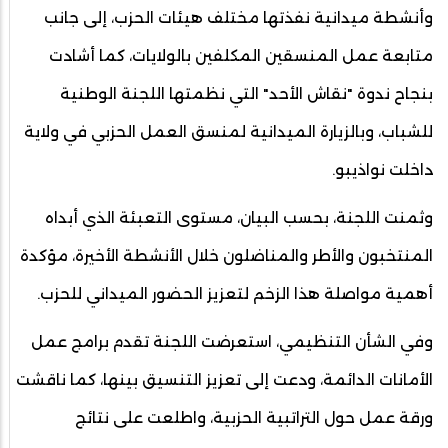
وأنشطة ميدانية نفذتها مختلف هيئات الحزب، إلى جانب
متابعة عمل المنسقين المكلفين بالولايات، كما أشادت
بنجاح ندوة "نقاش الأحد" التي نظمتها اللجنة الوطنية
للشباب، وبالزيارة الميدانية لمنسق العمل الحزبي في ولاية
داخلت نواذيبو.
وثمنت اللجنة، بحسب البيان، مستوى التعبئة الذي أبداه
المنتخبون والأطر والمناضلون خلال الأنشطة الأخيرة، مؤكدة
أهمية مواصلة هذا الزخم لتعزيز الحضور الميداني للحزب.
وفي الشأن التنظيمي، استعرضت اللجنة تقدم برامج عمل
الأمانات الدائمة، ودعت إلى تعزيز التنسيق بينها، كما ناقشت
ورقة عمل حول التراتبية الحزبية، واطلعت على نتائج