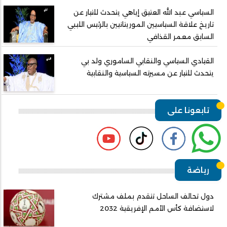
السياسي عبد الله العتيق إياهي يتحدث للتيار عن
تاريخ علاقة السياسيين الموريتانيين بالرئيس الليبي
السابق معمر القذافي
القيادي السياسي والنقابي الساموري ولد بي
يتحدث للتيار عن مسيرته السياسية والنقابية
تابعونا على
رياضة
دول تحالف الساحل تتقدم بملف مشترك
لاستضافة كأس الأمم الإفريقية 2032