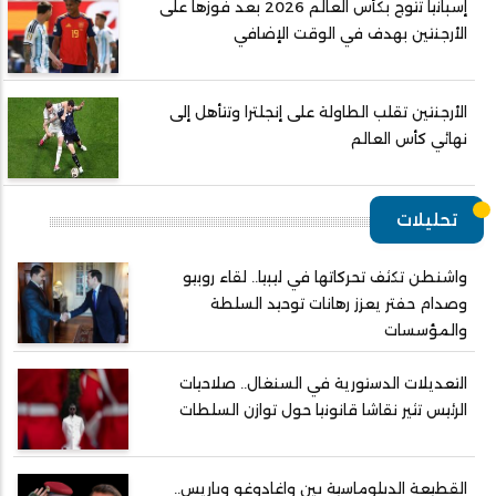
إسبانيا تتوج بكأس العالم 2026 بعد فوزها على
الأرجنتين بهدف في الوقت الإضافي
الأرجنتين تقلب الطاولة على إنجلترا وتتأهل إلى
نهائي كأس العالم
تحليلات
واشنطن تكثف تحركاتها في ليبيا.. لقاء روبيو
وصدام حفتر يعزز رهانات توحيد السلطة
والمؤسسات
التعديلات الدستورية في السنغال.. صلاحيات
الرئيس تثير نقاشا قانونيا حول توازن السلطات
القطيعة الدبلوماسية بين واغادوغو وباريس..