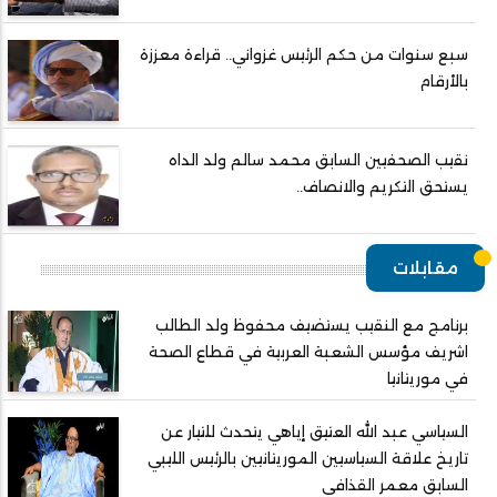
سبع سنوات من حكم الرئيس غزواني.. قراءة معززة
بالأرقام
نقيب الصحفيين السابق محمد سالم ولد الداه
يستحق التكريم والانصاف..
مقابلات
برنامج مع النقيب يستضيف محفوظ ولد الطالب
اشريف مؤسس الشعبة العربية في قطاع الصحة
في موريتانيا
السياسي عبد الله العتيق إياهي يتحدث للتيار عن
تاريخ علاقة السياسيين الموريتانيين بالرئيس الليبي
السابق معمر القذافي