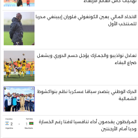
نهائيات كأس العالم الأربعاء
الاتحاد المالي يعين الكونغولي فلوران إيبينغي مدربا
للمنتخب الأول
تعادل نواذيبو والجمارك يؤجل حسم الدوري ويشعل
صراع البقاء
الدرك الوطني يتصدر سباقا عسكريا نظم بنواكشوط
الشمالية
المرابطون يقدمون أداء تنافسيا لافتا رغم الخسارة
وديا أمام الأرجنتين