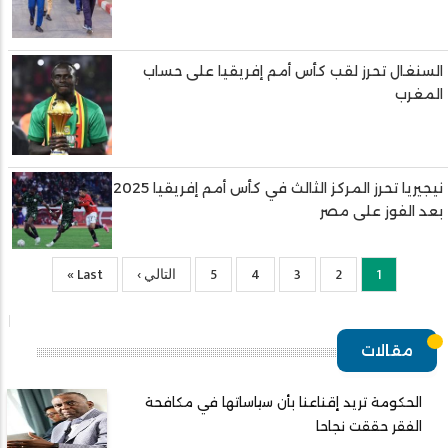
السنغال تحرز لقب كأس أمم إفريقيا على حساب
المغرب
نيجيريا تحرز المركز الثالث في كأس أمم إفريقيا 2025
بعد الفوز على مصر
1
2
Current
الصفحة
3
الصفحة
4
الصفحة
5
الصفحة
التالي ›
الصفحة
Last
Last »
page
التالية
page
مقالات
الحكومة تريد إقناعنا بأن سياساتها في مكافحة
الفقر حققت نجاحا