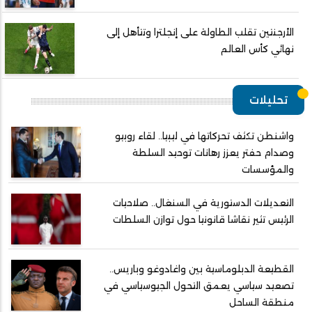
الأرجنتين تقلب الطاولة على إنجلترا وتتأهل إلى
نهائي كأس العالم
تحليلات
واشنطن تكثف تحركاتها في ليبيا.. لقاء روبيو
وصدام حفتر يعزز رهانات توحيد السلطة
والمؤسسات
التعديلات الدستورية في السنغال.. صلاحيات
الرئيس تثير نقاشا قانونيا حول توازن السلطات
القطيعة الدبلوماسية بين واغادوغو وباريس..
تصعيد سياسي يعمق التحول الجيوسياسي في
منطقة الساحل