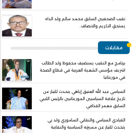
نقيب الصحفيين السابق محمد سالم ولد الداه
يستحق التكريم والانصاف..
مقابلات
برنامج مع النقيب يستضيف محفوظ ولد الطالب
اشريف مؤسس الشعبة العربية في قطاع الصحة
في موريتانيا
السياسي عبد الله العتيق إياهي يتحدث للتيار عن
تاريخ علاقة السياسيين الموريتانيين بالرئيس الليبي
السابق معمر القذافي
القيادي السياسي والنقابي الساموري ولد بي
يتحدث للتيار عن مسيرته السياسية والنقابية