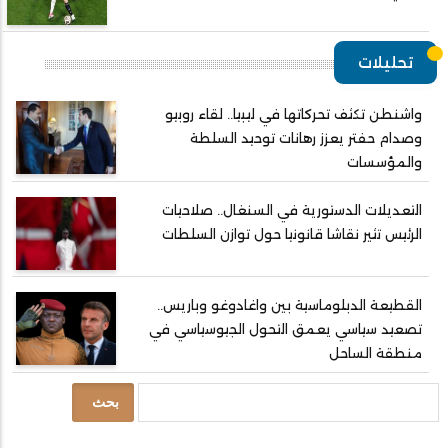
تحليلات
واشنطن تكثف تحركاتها في ليبيا.. لقاء روبيو
وصدام حفتر يعزز رهانات توحيد السلطة
والمؤسسات
التعديلات الدستورية في السنغال.. صلاحيات
الرئيس تثير نقاشا قانونيا حول توازن السلطات
القطيعة الدبلوماسية بين واغادوغو وباريس..
تصعيد سياسي يعمق التحول الجيوسياسي في
منطقة الساحل
بحث