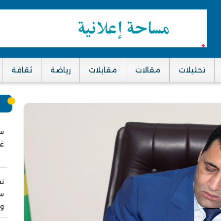
تحليلات
مقالات
مقابلات
رياضة
ثقافة
م
سب
غز
نق
سا
وا