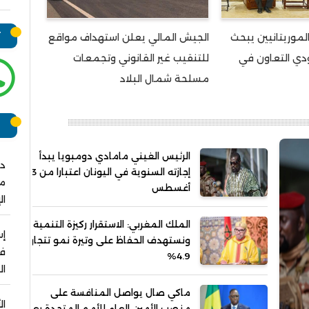
ت
موريتانيين يبحث
الجيش المالي يعلن استهداف مواقع
دي التعاون في
للتنقيب غير القانوني وتجمعات
مسلحة شمال البلاد
ر
الرئيس الغيني مامادي دومبويا يبدأ
دو
إجازته السنوية في اليونان اعتبارا من 3
مش
أغسطس
ال
الملك المغربي: الاستقرار ركيزة التنمية
ونستهدف الحفاظ على وتيرة نمو تتجاوز
فو
4.9%
ال
ماكي صال يواصل المنافسة على
ال
منصب الأمين العام للأمم المتحدة بعد