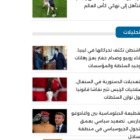
تأهل إلى نهائي كأس العالم
حليلات
شنطن تكثف تحركاتها في ليبيا..
اء روبيو وصدام حفتر يعزز رهانات
وحيد السلطة والمؤسسات
تعديلات الدستورية في السنغال..
احيات الرئيس تثير نقاشا قانونيا
ل توازن السلطات
قطيعة الدبلوماسية بين واغادوغو
باريس.. تصعيد سياسي يعمق
لتحول الجيوسياسي في منطقة
ساحل