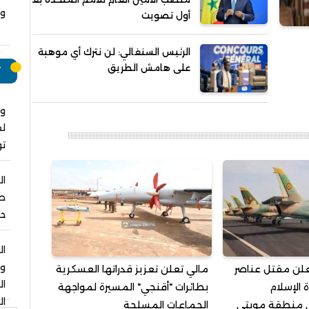
وت
أول تصويت
الرئيس السنغالي: لن نترك أي موهبة
على هامش الطريق
ت
وا
لق
ت
ال
صل
حو
ال
و
علن مقتل عناصر
مالي تعلن تعزيز قدراتها العسكرية
ا
الإسلام
بطائرات "أقنجي" المسيرة لمواجهة
ال
 منطقة موبتي
الجماعات المسلحة