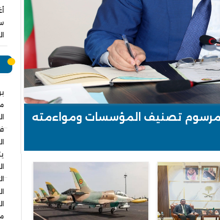
سب
ال
م
بر
م
مكلفا بمهمة في وزارة البيئة
عة مرسوم تصنيف المؤسسات ومواءمته
ال
في
ال
يت
ال
ال
ال
ال
مس