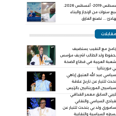
أغسطس 2019- أغسطس 2026،
ع سنوات من الإنجاز والبناء
هادئ .... تصنع الفارق
قابلات
نامج مع النقيب يستضيف
حفوظ ولد الطالب اشريف مؤسس
شعبة العربية في قطاع الصحة
 موريتانيا
سياسي عبد الله العتيق إياهي
حدث للتيار عن تاريخ علاقة
سياسيين الموريتانيين بالرئيس
ليبي السابق معمر القذافي
قيادي السياسي والنقابي
ساموري ولد بي يتحدث للتيار عن
يرته السياسية والنقابية