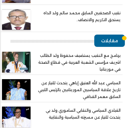
نقيب الصحفيين السابق محمد سالم ولد الداه
يستحق التكريم والانصاف..
مقابلات
برنامج مع النقيب يستضيف محفوظ ولد الطالب
اشريف مؤسس الشعبة العربية في قطاع الصحة
في موريتانيا
السياسي عبد الله العتيق إياهي يتحدث للتيار عن
تاريخ علاقة السياسيين الموريتانيين بالرئيس الليبي
السابق معمر القذافي
القيادي السياسي والنقابي الساموري ولد بي
يتحدث للتيار عن مسيرته السياسية والنقابية