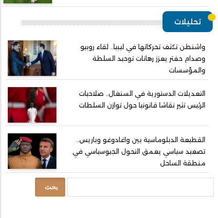
تحليلات
واشنطن تكثف تحركاتها في ليبيا.. لقاء روبيو
وصدام حفتر يعزز رهانات توحيد السلطة
والمؤسسات
التعديلات الدستورية في السنغال.. صلاحيات
الرئيس تثير نقاشا قانونيا حول توازن السلطات
القطيعة الدبلوماسية بين واغادوغو وباريس..
تصعيد سياسي يعمق التحول الجيوسياسي في
منطقة الساحل
بحث