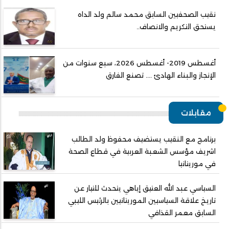
نقيب الصحفيين السابق محمد سالم ولد الداه
يستحق التكريم والانصاف..
أغسطس 2019- أغسطس 2026، سبع سنوات من
الإنجاز والبناء الهادئ .... تصنع الفارق
مقابلات
برنامج مع النقيب يستضيف محفوظ ولد الطالب
اشريف مؤسس الشعبة العربية في قطاع الصحة
في موريتانيا
السياسي عبد الله العتيق إياهي يتحدث للتيار عن
تاريخ علاقة السياسيين الموريتانيين بالرئيس الليبي
السابق معمر القذافي