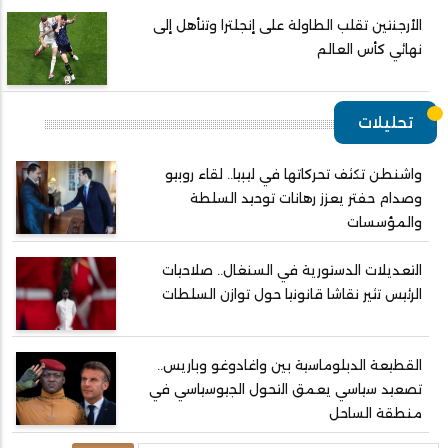
الأرجنتين تقلب الطاولة على إنجلترا وتتأهل إلى
نهائي كأس العالم
تحليلات
واشنطن تكثف تحركاتها في ليبيا.. لقاء روبيو
وصدام حفتر يعزز رهانات توحيد السلطة
والمؤسسات
التعديلات الدستورية في السنغال.. صلاحيات
الرئيس تثير نقاشا قانونيا حول توازن السلطات
القطيعة الدبلوماسية بين واغادوغو وباريس..
تصعيد سياسي يعمق التحول الجيوسياسي في
منطقة الساحل