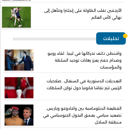
الأرجنتين تقلب الطاولة على إنجلترا وتتأهل إلى
نهائي كأس العالم
تحليلات
واشنطن تكثف تحركاتها في ليبيا.. لقاء روبيو
وصدام حفتر يعزز رهانات توحيد السلطة
والمؤسسات
التعديلات الدستورية في السنغال.. صلاحيات
الرئيس تثير نقاشا قانونيا حول توازن السلطات
القطيعة الدبلوماسية بين واغادوغو وباريس..
تصعيد سياسي يعمق التحول الجيوسياسي في
منطقة الساحل