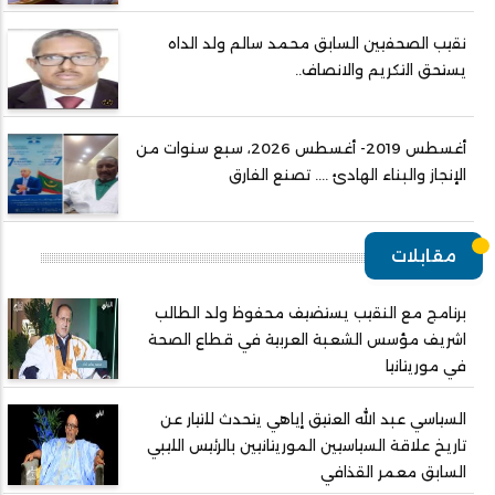
نقيب الصحفيين السابق محمد سالم ولد الداه
يستحق التكريم والانصاف..
أغسطس 2019- أغسطس 2026، سبع سنوات من
الإنجاز والبناء الهادئ .... تصنع الفارق
مقابلات
برنامج مع النقيب يستضيف محفوظ ولد الطالب
اشريف مؤسس الشعبة العربية في قطاع الصحة
في موريتانيا
السياسي عبد الله العتيق إياهي يتحدث للتيار عن
تاريخ علاقة السياسيين الموريتانيين بالرئيس الليبي
السابق معمر القذافي