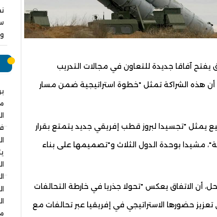
نق
سا
وا
م
اق يفتح آفاقا جديدة للتعاون في مجالات التدريب
ن أن هذه الشراكة تمثل "خطوة استراتيجية ضمن مسار
بر
م
ال
قيع يمثل "تجسيدا لبروز قطب إفريقي جديد يتمتع بقرار
في
ال
، مشيدا بوحدة الدول الثلاث و"تصميمها على بناء
يت
ال
ال
 أن الاتفاق يعكس "تحولا جذريا في خارطة التحالفات
ال
ال
زيز حضورها الاستراتيجي في إفريقيا عبر تحالفات مع
مس