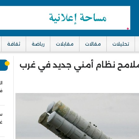
تحليلات
مقالات
مقابلات
رياضة
ثقافة
ملامح نظام أمني جديد في غرب
م
ال
في
سب
غز