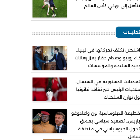
تأهل إلى نهائي كأس العالم
حليلات
شنطن تكثف تحركاتها في ليبيا..
اء روبيو وصدام حفتر يعزز رهانات
وحيد السلطة والمؤسسات
تعديلات الدستورية في السنغال..
احيات الرئيس تثير نقاشا قانونيا
ل توازن السلطات
قطيعة الدبلوماسية بين واغادوغو
باريس.. تصعيد سياسي يعمق
لتحول الجيوسياسي في منطقة
ساحل