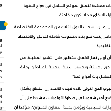
وت
انات معقدة تتعلق بموقع الساحل في صراع النفوذ
اء الاتفاق قد لا تكون مفاجئة.
ت
ن إعلان انسحاب الدول الثلاث من المجموعة الاقتصادية
الساحل يتجه نحو بناء منظومة شاملة للدفاع والاقتصاد
وا
تقليدية.
لق
ت
 أولى ثمار الاتفاق ستظهر خلال الأشهر المقبلة، من
ال
ي حديثة، وتحسين البنية التحتية للقيادة والرقابة،
صل
لساحل بات أمرا واقعا".
حو
 ديوب الذي تتولى بلاده قيادة الاتحاد، إن الاتفاق يشكل
ال
و
تضع أمن شعوبنا في صدارة الأولويات"، مشددا على أن
ا
ته السيادية ويؤمن بمبدأ التعاون المتوازن"، مؤكدا أن
ال