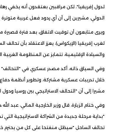
لدول إفريقيا"، لكن مراقبين بعتقدون أنه يخفي ره
الدولي، مشيرين إلى أن أي ردود فعل غربية متوترة إز
ويرى متابعون أن توقيت الاتفاق، بعد فترة قصيرة م
لغرب إفريقيا (الإيكواس)، يعزز الاعتقاد بأن تحالف 
والسيادة الإقليمية، تتمايز عن المنظومة الغربية ال
وفي السياق ذاته، أكد مصدر عسكري في "التحالف" أن
خلال تدريبات عسكرية مشتركة، وتطوير أنظمة دفاع جو
مشيرا إلى أن "التحالف الاستراتيجي بين روسيا ودول ا
وفي ختام الزيارة، قال وزير الخارجية المالي، عبد الله
"بداية مرحلة جديدة من الشراكة الاستراتيجية التي 
تحالف الساحل "سيظل منفتحا على كل من يحترم خيارا