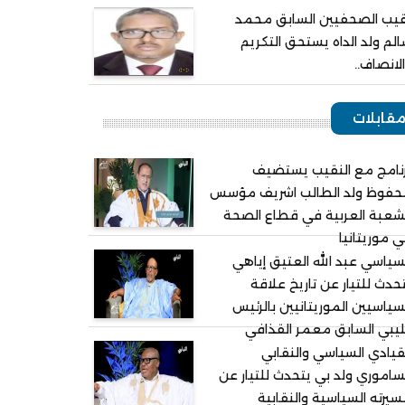
يب الصحفيين السابق محمد
لم ولد الداه يستحق التكريم
لانصاف..
قابلات
نامج مع النقيب يستضيف
حفوظ ولد الطالب اشريف مؤسس
شعبة العربية في قطاع الصحة
 موريتانيا
سياسي عبد الله العتيق إياهي
حدث للتيار عن تاريخ علاقة
سياسيين الموريتانيين بالرئيس
ليبي السابق معمر القذافي
قيادي السياسي والنقابي
ساموري ولد بي يتحدث للتيار عن
يرته السياسية والنقابية