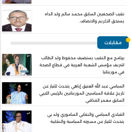
نقيب الصحفيين السابق محمد سالم ولد الداه
يستحق التكريم والانصاف..
مقابلات
برنامج مع النقيب يستضيف محفوظ ولد الطالب
اشريف مؤسس الشعبة العربية في قطاع الصحة
في موريتانيا
السياسي عبد الله العتيق إياهي يتحدث للتيار عن
تاريخ علاقة السياسيين الموريتانيين بالرئيس الليبي
السابق معمر القذافي
القيادي السياسي والنقابي الساموري ولد بي
يتحدث للتيار عن مسيرته السياسية والنقابية