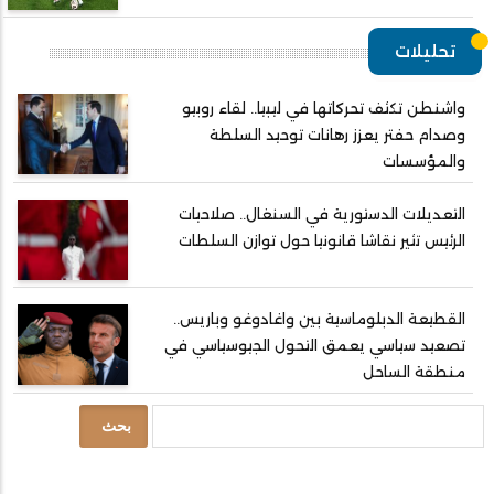
تحليلات
واشنطن تكثف تحركاتها في ليبيا.. لقاء روبيو
وصدام حفتر يعزز رهانات توحيد السلطة
والمؤسسات
التعديلات الدستورية في السنغال.. صلاحيات
الرئيس تثير نقاشا قانونيا حول توازن السلطات
القطيعة الدبلوماسية بين واغادوغو وباريس..
تصعيد سياسي يعمق التحول الجيوسياسي في
منطقة الساحل
بحث