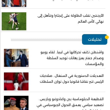
الأرجنتين تقلب الطاولة على إنجلترا وتتأهل إلى
نهائي كأس العالم
تحليلات
واشنطن تكثف تحركاتها في ليبيا.. لقاء روبيو
وصدام حفتر يعزز رهانات توحيد السلطة
والمؤسسات
التعديلات الدستورية في السنغال.. صلاحيات
الرئيس تثير نقاشا قانونيا حول توازن السلطات
القطيعة الدبلوماسية بين واغادوغو وباريس..
تصعيد سياسي يعمق التحول الجيوسياسي في