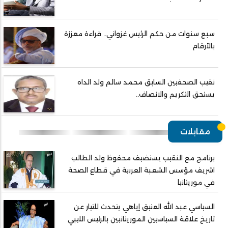
سبع سنوات من حكم الرئيس غزواني.. قراءة معززة
بالأرقام
نقيب الصحفيين السابق محمد سالم ولد الداه
يستحق التكريم والانصاف..
مقابلات
برنامج مع النقيب يستضيف محفوظ ولد الطالب
اشريف مؤسس الشعبة العربية في قطاع الصحة
في موريتانيا
السياسي عبد الله العتيق إياهي يتحدث للتيار عن
تاريخ علاقة السياسيين الموريتانيين بالرئيس الليبي