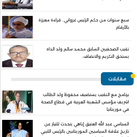
سبع سنوات من حكم الرئيس غزواني.. قراءة معززة
بالأرقام
نقيب الصحفيين السابق محمد سالم ولد الداه
يستحق التكريم والانصاف..
مقابلات
برنامج مع النقيب يستضيف محفوظ ولد الطالب
اشريف مؤسس الشعبة العربية في قطاع الصحة
في موريتانيا
السياسي عبد الله العتيق إياهي يتحدث للتيار عن
تاريخ علاقة السياسيين الموريتانيين بالرئيس الليبي