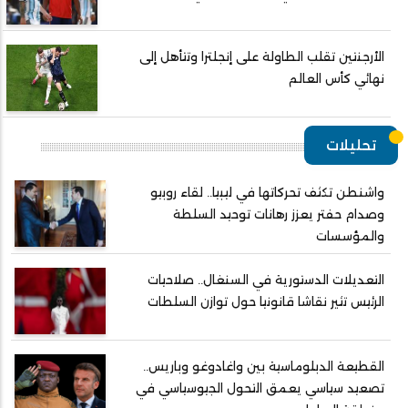
الأرجنتين تقلب الطاولة على إنجلترا وتتأهل إلى
نهائي كأس العالم
تحليلات
واشنطن تكثف تحركاتها في ليبيا.. لقاء روبيو
وصدام حفتر يعزز رهانات توحيد السلطة
والمؤسسات
التعديلات الدستورية في السنغال.. صلاحيات
الرئيس تثير نقاشا قانونيا حول توازن السلطات
القطيعة الدبلوماسية بين واغادوغو وباريس..
تصعيد سياسي يعمق التحول الجيوسياسي في