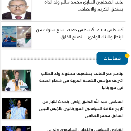
نقيب الصحفيين السابق محمد سالم ولد الداه
يستحق التكريم والانصاف..
أغسطس 2019- أغسطس 2026، سبع سنوات من
الإنجاز والبناء الهادئ .... تصنع الفارق
مقابلات
برنامج مع النقيب يستضيف محفوظ ولد الطالب
اشريف مؤسس الشعبة العربية في قطاع الصحة
في موريتانيا
السياسي عبد الله العتيق إياهي يتحدث للتيار عن
تاريخ علاقة السياسيين الموريتانيين بالرئيس الليبي
السابق معمر القذافي
القيادي السياسي والنقابي الساموري ولد بي