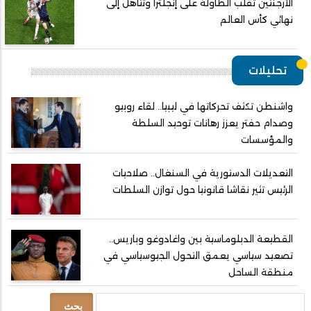
الأرجنتين تقلب الطاولة على إنجلترا وتتأهل إلى
نهائي كأس العالم
تحليلات
واشنطن تكثف تحركاتها في ليبيا.. لقاء روبيو
وصدام حفتر يعزز رهانات توحيد السلطة
والمؤسسات
التعديلات الدستورية في السنغال.. صلاحيات
الرئيس تثير نقاشا قانونيا حول توازن السلطات
القطيعة الدبلوماسية بين واغادوغو وباريس..
تصعيد سياسي يعمق التحول الجيوسياسي في
منطقة الساحل
بحث