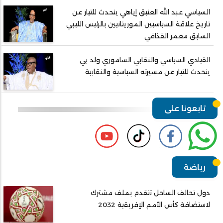
السياسي عبد الله العتيق إياهي يتحدث للتيار عن
تاريخ علاقة السياسيين الموريتانيين بالرئيس الليبي
السابق معمر القذافي
القيادي السياسي والنقابي الساموري ولد بي
يتحدث للتيار عن مسيرته السياسية والنقابية
تابعونا على
رياضة
دول تحالف الساحل تتقدم بملف مشترك
لاستضافة كأس الأمم الإفريقية 2032