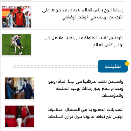
إسبانيا تتوج بكأس العالم 2026 بعد فوزها على
الأرجنتين بهدف في الوقت الإضافي
الأرجنتين تقلب الطاولة على إنجلترا وتتأهل إلى
نهائي كأس العالم
تحليلات
واشنطن تكثف تحركاتها في ليبيا.. لقاء روبيو
وصدام حفتر يعزز رهانات توحيد السلطة
والمؤسسات
التعديلات الدستورية في السنغال.. صلاحيات
الرئيس تثير نقاشا قانونيا حول توازن السلطات