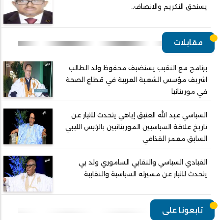
يستحق التكريم والانصاف..
مقابلات
برنامج مع النقيب يستضيف محفوظ ولد الطالب
اشريف مؤسس الشعبة العربية في قطاع الصحة
في موريتانيا
السياسي عبد الله العتيق إياهي يتحدث للتيار عن
تاريخ علاقة السياسيين الموريتانيين بالرئيس الليبي
السابق معمر القذافي
القيادي السياسي والنقابي الساموري ولد بي
يتحدث للتيار عن مسيرته السياسية والنقابية
تابعونا على