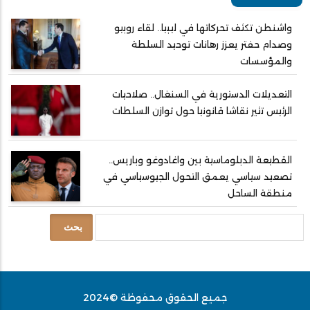
واشنطن تكثف تحركاتها في ليبيا.. لقاء روبيو
وصدام حفتر يعزز رهانات توحيد السلطة
والمؤسسات
التعديلات الدستورية في السنغال.. صلاحيات
الرئيس تثير نقاشا قانونيا حول توازن السلطات
القطيعة الدبلوماسية بين واغادوغو وباريس..
تصعيد سياسي يعمق التحول الجيوسياسي في
منطقة الساحل
بحث
جميع الحقوق محفوظة ©2024