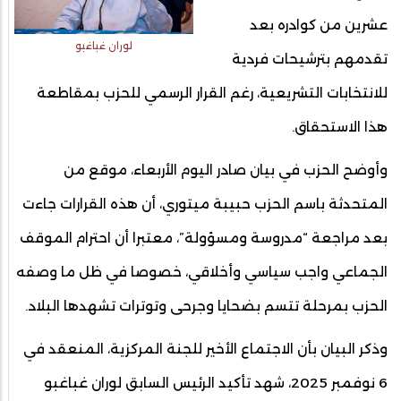
عشرين من كوادره بعد
لوران غباغبو
تقدمهم بترشيحات فردية
للانتخابات التشريعية، رغم القرار الرسمي للحزب بمقاطعة
هذا الاستحقاق.
وأوضح الحزب في بيان صادر اليوم الأربعاء، موقع من
المتحدثة باسم الحزب حبيبة ميتوري، أن هذه القرارات جاءت
بعد مراجعة “مدروسة ومسؤولة”، معتبرا أن احترام الموقف
الجماعي واجب سياسي وأخلاقي، خصوصا في ظل ما وصفه
الحزب بمرحلة تتسم بضحايا وجرحى وتوترات تشهدها البلاد.
وذكر البيان بأن الاجتماع الأخير للجنة المركزية، المنعقد في
6 نوفمبر 2025، شهد تأكيد الرئيس السابق لوران غباغبو