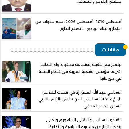
يستحق التكريم والانصاف..
أغسطس 2019- أغسطس 2026، سبع سنوات من
الإنجاز والبناء الهادئ .... تصنع الفارق
مقابلات
برنامج مع النقيب يستضيف محفوظ ولد الطالب
اشريف مؤسس الشعبة العربية في قطاع الصحة
في موريتانيا
السياسي عبد الله العتيق إياهي يتحدث للتيار عن
تاريخ علاقة السياسيين الموريتانيين بالرئيس الليبي
السابق معمر القذافي
القيادي السياسي والنقابي الساموري ولد بي
يتحدث للتيار عن مسيرته السياسية والنقابية