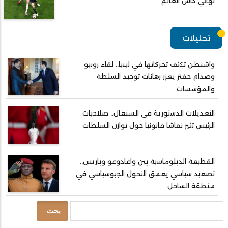
نهائي كأس العالم
تحليلات
واشنطن تكثف تحركاتها في ليبيا.. لقاء روبيو
وصدام حفتر يعزز رهانات توحيد السلطة
والمؤسسات
التعديلات الدستورية في السنغال.. صلاحيات
الرئيس تثير نقاشا قانونيا حول توازن السلطات
القطيعة الدبلوماسية بين واغادوغو وباريس..
تصعيد سياسي يعمق التحول الجيوسياسي في
منطقة الساحل
بحث