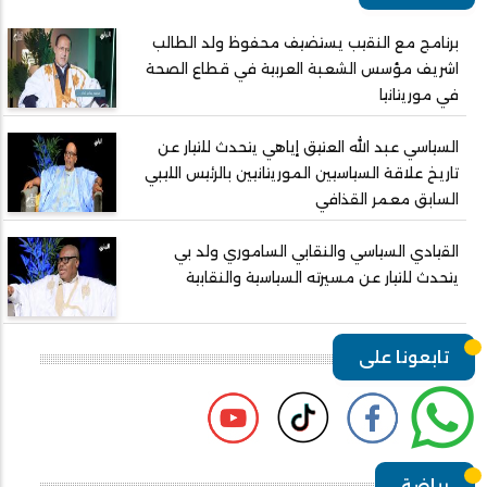
برنامج مع النقيب يستضيف محفوظ ولد الطالب
اشريف مؤسس الشعبة العربية في قطاع الصحة
في موريتانيا
السياسي عبد الله العتيق إياهي يتحدث للتيار عن
تاريخ علاقة السياسيين الموريتانيين بالرئيس الليبي
السابق معمر القذافي
القيادي السياسي والنقابي الساموري ولد بي
يتحدث للتيار عن مسيرته السياسية والنقابية
تابعونا على
رياضة