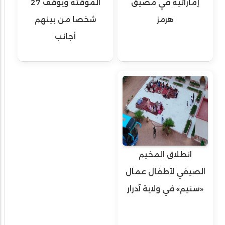
إماراتية في مضيق
المؤقتة ويوقف 27
هرمز
شخصا من بينهم
أجانب
انطلاق المخيم
الصيفي لأطفال عمال
«سنيم» في ولاية آدرار