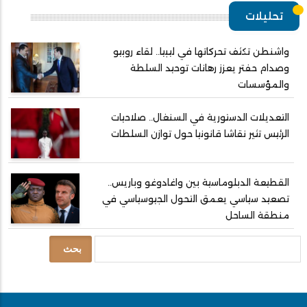
تحليلات
واشنطن تكثف تحركاتها في ليبيا.. لقاء روبيو
وصدام حفتر يعزز رهانات توحيد السلطة
والمؤسسات
التعديلات الدستورية في السنغال.. صلاحيات
الرئيس تثير نقاشا قانونيا حول توازن السلطات
القطيعة الدبلوماسية بين واغادوغو وباريس..
تصعيد سياسي يعمق التحول الجيوسياسي في
منطقة الساحل
بحث