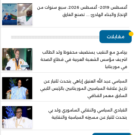
أغسطس 2019- أغسطس 2026، سبع سنوات من
الإنجاز والبناء الهادئ .... تصنع الفارق
مقابلات
برنامج مع النقيب يستضيف محفوظ ولد الطالب
اشريف مؤسس الشعبة العربية في قطاع الصحة
في موريتانيا
السياسي عبد الله العتيق إياهي يتحدث للتيار عن
تاريخ علاقة السياسيين الموريتانيين بالرئيس الليبي
السابق معمر القذافي
القيادي السياسي والنقابي الساموري ولد بي
يتحدث للتيار عن مسيرته السياسية والنقابية