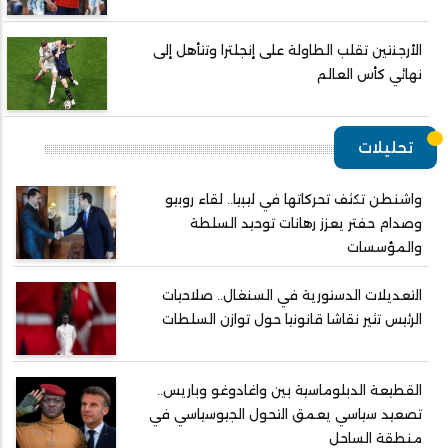
الأرجنتين تقلب الطاولة على إنجلترا وتتأهل إلى
نهائي كأس العالم
تحليلات
واشنطن تكثف تحركاتها في ليبيا.. لقاء روبيو
وصدام حفتر يعزز رهانات توحيد السلطة
والمؤسسات
التعديلات الدستورية في السنغال.. صلاحيات
الرئيس تثير نقاشا قانونيا حول توازن السلطات
القطيعة الدبلوماسية بين واغادوغو وباريس..
تصعيد سياسي يعمق التحول الجيوسياسي في
منطقة الساحل