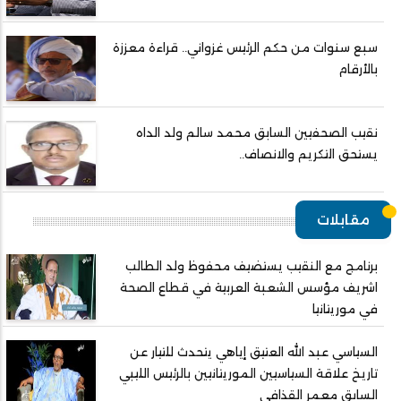
سبع سنوات من حكم الرئيس غزواني.. قراءة معززة
بالأرقام
نقيب الصحفيين السابق محمد سالم ولد الداه
يستحق التكريم والانصاف..
مقابلات
برنامج مع النقيب يستضيف محفوظ ولد الطالب
اشريف مؤسس الشعبة العربية في قطاع الصحة
في موريتانيا
السياسي عبد الله العتيق إياهي يتحدث للتيار عن
تاريخ علاقة السياسيين الموريتانيين بالرئيس الليبي
السابق معمر القذافي