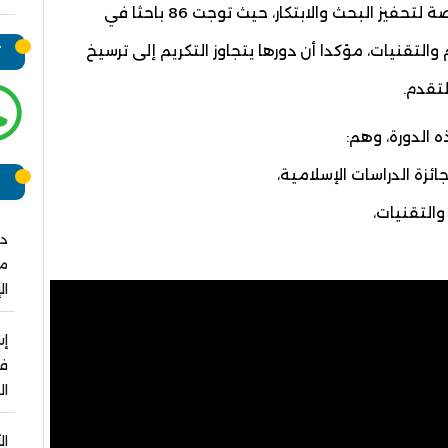
وبين أن الجائزة، خلال ربع قرن من مسيرتها، ظلت منصة لتحفيز البحث والابتكار، حيث توجت 86 باحثا في
والتقنيات، مؤكدا أن دورها يتجاوز التكريم إلى ترسيخ
ت
تقدم.
ه الدورة، وهم:
زة الدراسات الإسلامية،
ر
والتقنيات،
دو
مش
ال
فو
ال
ال