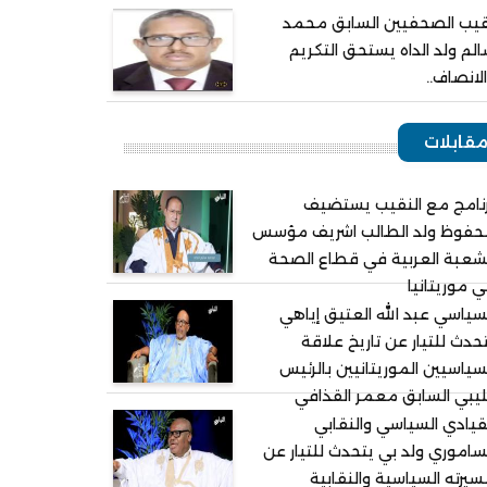
يب الصحفيين السابق محمد
لم ولد الداه يستحق التكريم
لانصاف..
قابلات
نامج مع النقيب يستضيف
حفوظ ولد الطالب اشريف مؤسس
شعبة العربية في قطاع الصحة
 موريتانيا
سياسي عبد الله العتيق إياهي
حدث للتيار عن تاريخ علاقة
سياسيين الموريتانيين بالرئيس
ليبي السابق معمر القذافي
قيادي السياسي والنقابي
ساموري ولد بي يتحدث للتيار عن
يرته السياسية والنقابية