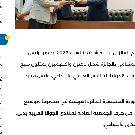
نق
سا
وا
م
وأوضح ولد أحمد إزيد بيه في كلمته خلال حفل تكريم الفائزين بجائزة شنقيط لسنة 2025، بحضور رئيس
بر
لمتنامي بالجائزة شمل باحثين وأكاديميين يمثلون سبع
م
ال
زة فضاءً دوليا للتنافس العلمي والإبداعي، وليس مجرد
في
ال
يت
مهورية المستمرة للجائزة أسهمت في تطويرها وتوسيع
ال
ال
ام من طرف الجمعية العامة لمنتدى الجوائز العربية بدبي،
ال
فكري والثقافي.
ال
مس