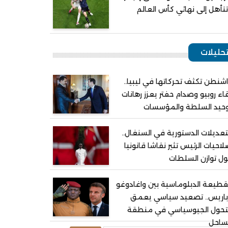
تأهل إلى نهائي كأس العالم
حليلات
شنطن تكثف تحركاتها في ليبيا..
اء روبيو وصدام حفتر يعزز رهانات
وحيد السلطة والمؤسسات
تعديلات الدستورية في السنغال..
احيات الرئيس تثير نقاشا قانونيا
ل توازن السلطات
قطيعة الدبلوماسية بين واغادوغو
باريس.. تصعيد سياسي يعمق
لتحول الجيوسياسي في منطقة
ساحل