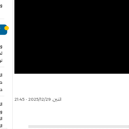
وت
ت
وا
لق
ت
ال
صل
حو
اثنين, 2025/12/29 - 21:45
ال
و
ا
ال