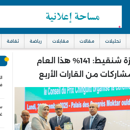
تحليلات
مقالات
مقابلات
رياضة
ثقافة
ارتفاع قياسي في الترشح لجائزة شنقيط: 141% هذا العام
م
ال
في
سب
غز