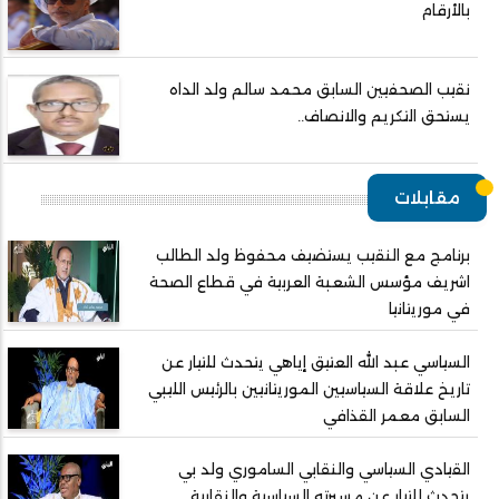
بالأرقام
نقيب الصحفيين السابق محمد سالم ولد الداه
يستحق التكريم والانصاف..
مقابلات
برنامج مع النقيب يستضيف محفوظ ولد الطالب
اشريف مؤسس الشعبة العربية في قطاع الصحة
في موريتانيا
السياسي عبد الله العتيق إياهي يتحدث للتيار عن
تاريخ علاقة السياسيين الموريتانيين بالرئيس الليبي
السابق معمر القذافي
القيادي السياسي والنقابي الساموري ولد بي
يتحدث للتيار عن مسيرته السياسية والنقابية