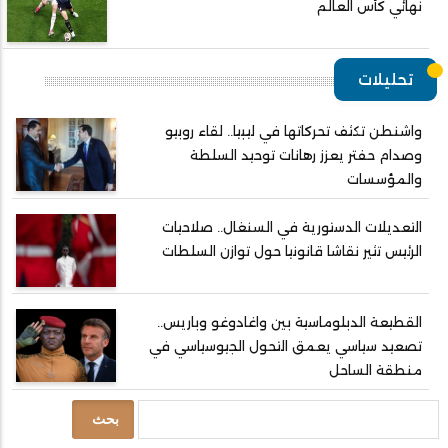
نهائي كأس العالم
تحليلات
واشنطن تكثف تحركاتها في ليبيا.. لقاء روبيو
وصدام حفتر يعزز رهانات توحيد السلطة
والمؤسسات
التعديلات الدستورية في السنغال.. صلاحيات
الرئيس تثير نقاشا قانونيا حول توازن السلطات
القطيعة الدبلوماسية بين واغادوغو وباريس..
تصعيد سياسي يعمق التحول الجيوسياسي في
منطقة الساحل
بحث