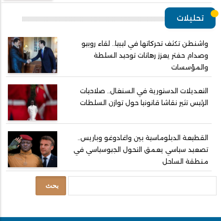
تحليلات
واشنطن تكثف تحركاتها في ليبيا.. لقاء روبيو
وصدام حفتر يعزز رهانات توحيد السلطة
والمؤسسات
التعديلات الدستورية في السنغال.. صلاحيات
الرئيس تثير نقاشا قانونيا حول توازن السلطات
القطيعة الدبلوماسية بين واغادوغو وباريس..
تصعيد سياسي يعمق التحول الجيوسياسي في
منطقة الساحل
بحث