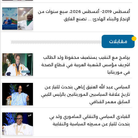
أغسطس 2019- أغسطس 2026، سبع سنوات من
الإنجاز والبناء الهادئ .... تصنع الفارق
مقابلات
برنامج مع النقيب يستضيف محفوظ ولد الطالب
اشريف مؤسس الشعبة العربية في قطاع الصحة
في موريتانيا
السياسي عبد الله العتيق إياهي يتحدث للتيار عن
تاريخ علاقة السياسيين الموريتانيين بالرئيس الليبي
السابق معمر القذافي
القيادي السياسي والنقابي الساموري ولد بي
يتحدث للتيار عن مسيرته السياسية والنقابية