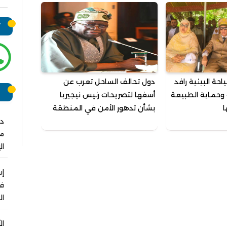
ت
احة البيئية رافد
دول تحالف الساحل تعرب عن
ر
 وحماية الطبيعة
أسفها لتصريحات رئيس نيجيريا
ا
بشأن تدهور الأمن في المنطقة
دو
مش
ال
فو
ال
ال