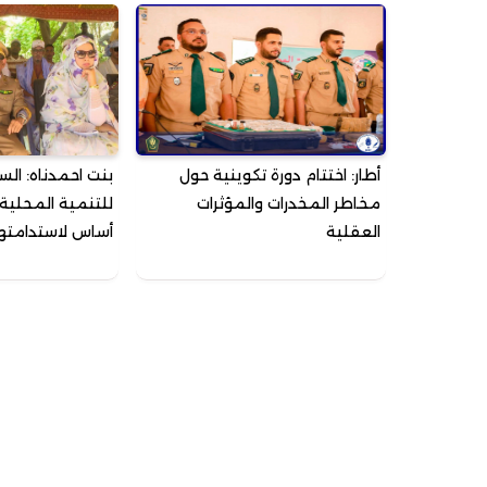
أطار: اختتام دورة تكوينية حول
بنت احمدناه: السي
مخاطر المخدرات والمؤثرات
للتنمية المحلية
العقلية
أساس لاستدامته