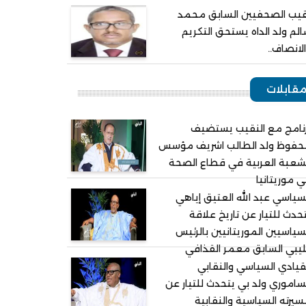
يب الصحفيين السابق محمد
لم ولد الداه يستحق التكريم
لانصاف..
قابلات
نامج مع النقيب يستضيف
حفوظ ولد الطالب اشريف مؤسس
شعبة العربية في قطاع الصحة
 موريتانيا
سياسي عبد الله العتيق إياهي
حدث للتيار عن تاريخ علاقة
سياسيين الموريتانيين بالرئيس
ليبي السابق معمر القذافي
قيادي السياسي والنقابي
ساموري ولد بي يتحدث للتيار عن
يرته السياسية والنقابية