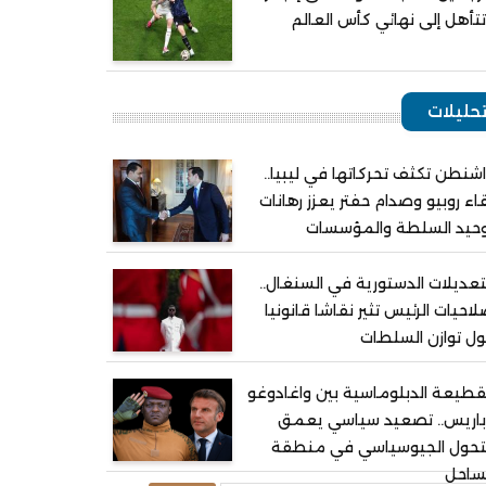
تأهل إلى نهائي كأس العالم
حليلات
شنطن تكثف تحركاتها في ليبيا..
اء روبيو وصدام حفتر يعزز رهانات
وحيد السلطة والمؤسسات
تعديلات الدستورية في السنغال..
احيات الرئيس تثير نقاشا قانونيا
ل توازن السلطات
قطيعة الدبلوماسية بين واغادوغو
باريس.. تصعيد سياسي يعمق
لتحول الجيوسياسي في منطقة
ساحل