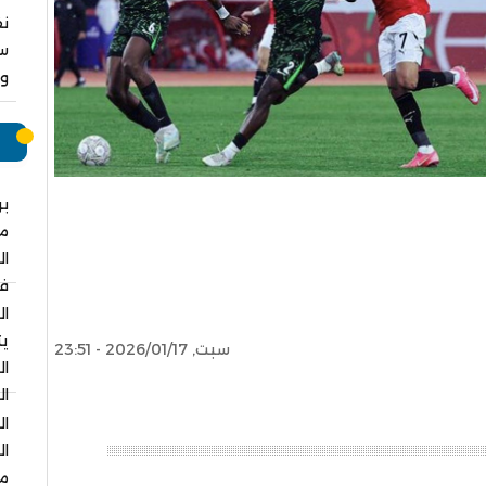
نق
سا
وا
م
بر
م
ال
في
ال
يت
سبت, 2026/01/17 - 23:51
ال
ال
ال
ال
مس