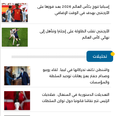
إسبانيا تتوج بكأس العالم 2026 بعد فوزها على
الأرجنتين بهدف في الوقت الإضافي
الأرجنتين تقلب الطاولة على إنجلترا وتتأهل إلى
نهائي كأس العالم
تحليلات
واشنطن تكثف تحركاتها في ليبيا.. لقاء روبيو
وصدام حفتر يعزز رهانات توحيد السلطة
والمؤسسات
التعديلات الدستورية في السنغال.. صلاحيات
الرئيس تثير نقاشا قانونيا حول توازن السلطات