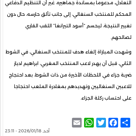
التعادل، مدعوما بمساندة جماهيره، غير أن التنظيم الدفاعي
المحكم للمنتخب السنغالي، إلى جانب تألق حارسه، حال دون
تغيير النتيجة، ليحسم “أسود التيرانغا” اللقب القاري
لصالحهم.
وشهدت المباراة إلغاء هدف للمنتخب السنغالي، في الشوط
الثاني، قبل أن يهدر لاعب المنتخب المغربي، ابراهيم ادياز
ضربة جزاء في اللحظات الأخيرة من ذات الشوط، بعد احتجاج
للاعبين السنغاليين وتهديدهم بمغادرة الملعب احتجاجا
على احتساب ركلة الجزاء.
WhatsApp
Email
Facebook
Twitter
Share
أحد, 2026/01/18 - 23:11