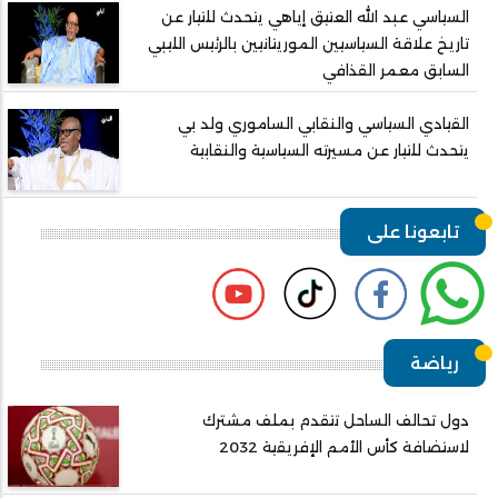
السياسي عبد الله العتيق إياهي يتحدث للتيار عن
تاريخ علاقة السياسيين الموريتانيين بالرئيس الليبي
السابق معمر القذافي
القيادي السياسي والنقابي الساموري ولد بي
يتحدث للتيار عن مسيرته السياسية والنقابية
تابعونا على
رياضة
دول تحالف الساحل تتقدم بملف مشترك
لاستضافة كأس الأمم الإفريقية 2032