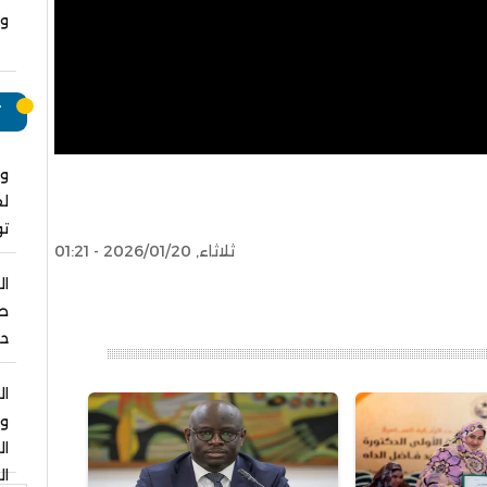
وت
ت
وا
لق
ت
ثلاثاء, 2026/01/20 - 01:21
ال
صل
حو
ال
و
ا
ال