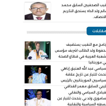
يب الصحفيين السابق محمد
لم ولد الداه يستحق التكريم
لانصاف..
قابلات
نامج مع النقيب يستضيف
حفوظ ولد الطالب اشريف مؤسس
شعبة العربية في قطاع الصحة
 موريتانيا
سياسي عبد الله العتيق إياهي
حدث للتيار عن تاريخ علاقة
سياسيين الموريتانيين بالرئيس
ليبي السابق معمر القذافي
قيادي السياسي والنقابي
ساموري ولد بي يتحدث للتيار عن
يرته السياسية والنقابية