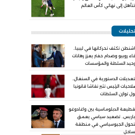
تأهل إلى نهائي كأس العالم
حليلات
شنطن تكثف تحركاتها في ليبيا..
اء روبيو وصدام حفتر يعزز رهانات
وحيد السلطة والمؤسسات
تعديلات الدستورية في السنغال..
احيات الرئيس تثير نقاشا قانونيا
ل توازن السلطات
قطيعة الدبلوماسية بين واغادوغو
باريس.. تصعيد سياسي يعمق
لتحول الجيوسياسي في منطقة
ساحل