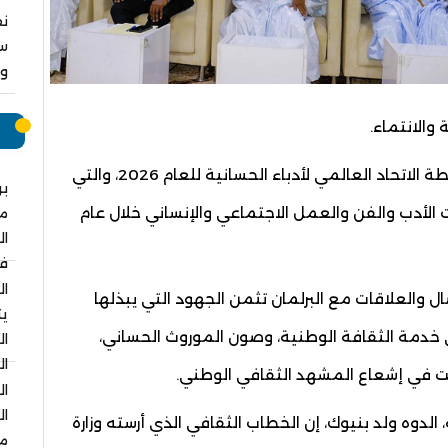
نق
سا
وا
والانتماء.
م
جاء ذلك خلال إشرافه، مساء الاثنين، على افتتاح أنشطة الاتحاد العالمي لأدباء الحسانية للعام 2026، والتي
بر
الأدب والفن والعمل الاجتماعي والإنساني خلال عام
م
ال
في
ال
ال والعلاقات مع البرلمان تثمن الجهود التي يبذلها
يت
ي خدمة الثقافة الوطنية، وصون الموروث الحساني،
ال
ال
سهمت في إشعاع المشهد الثقافي الوطني.
ال
ال
 الدوه ولد بنيوك، إن الخطاب الثقافي الذي أرسته وزارة
مس