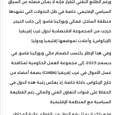
ورغم الطابع التقني للقرار، فإنه لا يمكن فصله عن السياق
السياسي الإقليمي، خاصة في ظل التحولات التي تشهدها
منطقة الساحل. فمالي وبوركينا فاسو، إلى جانب النيجر،
خرجت من المجموعة الاقتصادية لدول غرب إفريقيا
(الإيكواس)، وأعادت تموضعها إقليميا ودوليا.
وفي هذا الإطار، يكتسب انضمام مالي وبوركينا فاسو، في
ديسمبر 2025، إلى مجموعة العمل الحكومية لمكافحة
غسل الأموال في غرب إفريقيا (GIABA) بصفة أعضاء من
خارج الإيكواس، دلالة خاصة، إذ يعكس رغبة هذه الدول في
الحفاظ على قنوات التعاون الفني والمالي، رغم القطيعة
السياسية مع المنظمة الإقليمية.
ومع ذلك، لا يمثل رفع الدول من القوائم عالية المخاطر