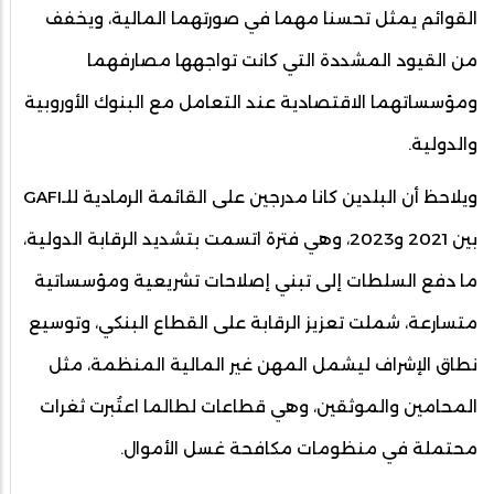
القوائم يمثل تحسنا مهما في صورتهما المالية، ويخفف
من القيود المشددة التي كانت تواجهها مصارفهما
ومؤسساتهما الاقتصادية عند التعامل مع البنوك الأوروبية
والدولية.
ويلاحظ أن البلدين كانا مدرجين على القائمة الرمادية للـGAFI
بين 2021 و2023، وهي فترة اتسمت بتشديد الرقابة الدولية،
ما دفع السلطات إلى تبني إصلاحات تشريعية ومؤسساتية
متسارعة، شملت تعزيز الرقابة على القطاع البنكي، وتوسيع
نطاق الإشراف ليشمل المهن غير المالية المنظمة، مثل
المحامين والموثقين، وهي قطاعات لطالما اعتُبرت ثغرات
محتملة في منظومات مكافحة غسل الأموال.