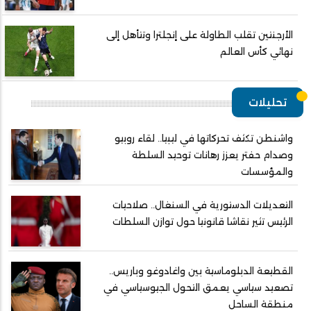
الأرجنتين تقلب الطاولة على إنجلترا وتتأهل إلى
نهائي كأس العالم
تحليلات
واشنطن تكثف تحركاتها في ليبيا.. لقاء روبيو
وصدام حفتر يعزز رهانات توحيد السلطة
والمؤسسات
التعديلات الدستورية في السنغال.. صلاحيات
الرئيس تثير نقاشا قانونيا حول توازن السلطات
القطيعة الدبلوماسية بين واغادوغو وباريس..
تصعيد سياسي يعمق التحول الجيوسياسي في
منطقة الساحل