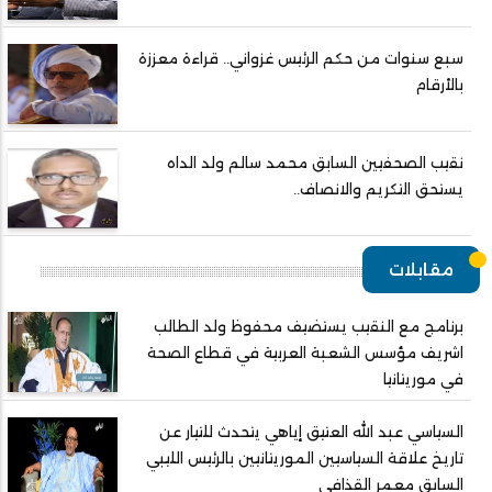
سبع سنوات من حكم الرئيس غزواني.. قراءة معززة
بالأرقام
نقيب الصحفيين السابق محمد سالم ولد الداه
يستحق التكريم والانصاف..
مقابلات
برنامج مع النقيب يستضيف محفوظ ولد الطالب
اشريف مؤسس الشعبة العربية في قطاع الصحة
في موريتانيا
السياسي عبد الله العتيق إياهي يتحدث للتيار عن
تاريخ علاقة السياسيين الموريتانيين بالرئيس الليبي
السابق معمر القذافي