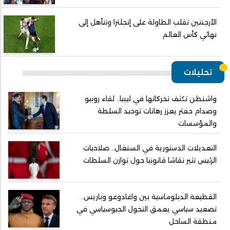
الأرجنتين تقلب الطاولة على إنجلترا وتتأهل إلى
نهائي كأس العالم
تحليلات
واشنطن تكثف تحركاتها في ليبيا.. لقاء روبيو
وصدام حفتر يعزز رهانات توحيد السلطة
والمؤسسات
التعديلات الدستورية في السنغال.. صلاحيات
الرئيس تثير نقاشا قانونيا حول توازن السلطات
القطيعة الدبلوماسية بين واغادوغو وباريس..
تصعيد سياسي يعمق التحول الجيوسياسي في
منطقة الساحل