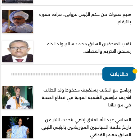
سبع سنوات من حكم الرئيس غزواني.. قراءة معززة
بالأرقام
نقيب الصحفيين السابق محمد سالم ولد الداه
يستحق التكريم والانصاف..
مقابلات
برنامج مع النقيب يستضيف محفوظ ولد الطالب
اشريف مؤسس الشعبة العربية في قطاع الصحة
في موريتانيا
السياسي عبد الله العتيق إياهي يتحدث للتيار عن
تاريخ علاقة السياسيين الموريتانيين بالرئيس الليبي
السابق معمر القذافي