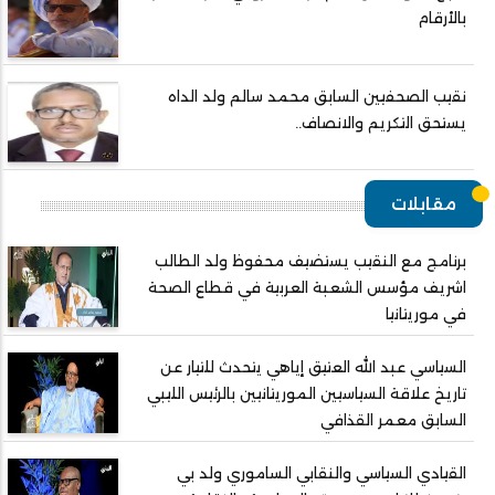
بالأرقام
نقيب الصحفيين السابق محمد سالم ولد الداه
يستحق التكريم والانصاف..
مقابلات
برنامج مع النقيب يستضيف محفوظ ولد الطالب
اشريف مؤسس الشعبة العربية في قطاع الصحة
في موريتانيا
السياسي عبد الله العتيق إياهي يتحدث للتيار عن
تاريخ علاقة السياسيين الموريتانيين بالرئيس الليبي
السابق معمر القذافي
القيادي السياسي والنقابي الساموري ولد بي