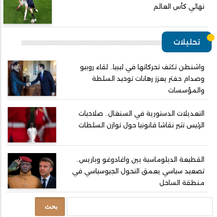
نهائي كأس العالم
تحليلات
واشنطن تكثف تحركاتها في ليبيا.. لقاء روبيو
وصدام حفتر يعزز رهانات توحيد السلطة
والمؤسسات
التعديلات الدستورية في السنغال.. صلاحيات
الرئيس تثير نقاشا قانونيا حول توازن السلطات
القطيعة الدبلوماسية بين واغادوغو وباريس..
تصعيد سياسي يعمق التحول الجيوسياسي في
منطقة الساحل
بحث