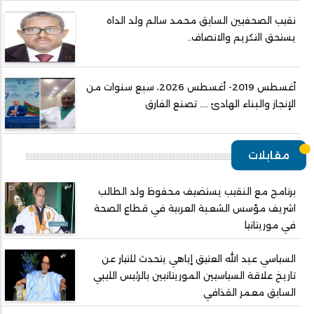
نقيب الصحفيين السابق محمد سالم ولد الداه
يستحق التكريم والانصاف..
أغسطس 2019- أغسطس 2026، سبع سنوات من
الإنجاز والبناء الهادئ .... تصنع الفارق
مقابلات
برنامج مع النقيب يستضيف محفوظ ولد الطالب
اشريف مؤسس الشعبة العربية في قطاع الصحة
في موريتانيا
السياسي عبد الله العتيق إياهي يتحدث للتيار عن
تاريخ علاقة السياسيين الموريتانيين بالرئيس الليبي
السابق معمر القذافي