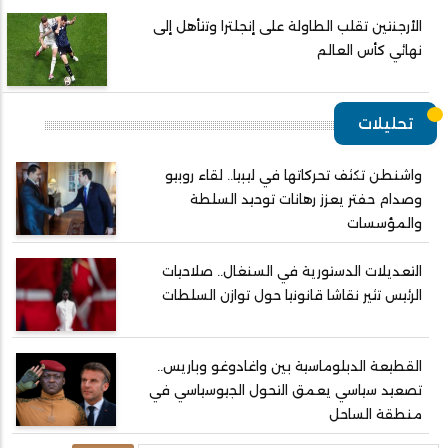
الأرجنتين تقلب الطاولة على إنجلترا وتتأهل إلى
نهائي كأس العالم
تحليلات
واشنطن تكثف تحركاتها في ليبيا.. لقاء روبيو
وصدام حفتر يعزز رهانات توحيد السلطة
والمؤسسات
التعديلات الدستورية في السنغال.. صلاحيات
الرئيس تثير نقاشا قانونيا حول توازن السلطات
القطيعة الدبلوماسية بين واغادوغو وباريس..
تصعيد سياسي يعمق التحول الجيوسياسي في
منطقة الساحل