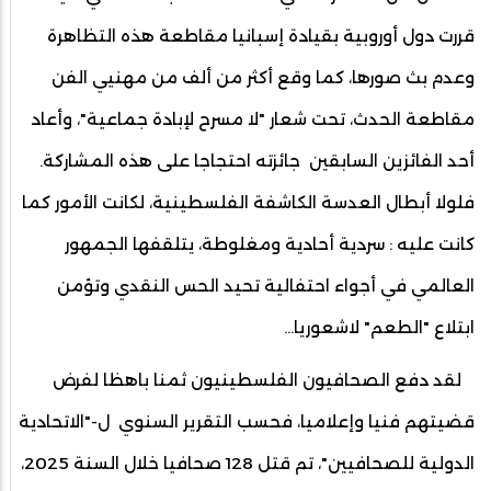
قررت دول أوروبية بقيادة إسبانيا مقاطعة هذه التظاهرة
وعدم بث صورها، كما وقع أكثر من ألف من مهنيي الفن
مقاطعة الحدث، تحت شعار "لا مسرح لإبادة جماعية"، وأعاد
أحد الفائزين السابقين جائزته احتجاجا على هذه المشاركة.
فلولا أبطال العدسة الكاشفة الفلسطينية، لكانت الأمور كما
كانت عليه : سردية أحادية ومغلوطة، يتلقفها الجمهور
العالمي في أجواء احتفالية تحيد الحس النقدي وتؤمن
ابتلاع "الطعم" لاشعوريا…
لقد دفع الصحافيون الفلسطينيون ثمنا باهظا لفرض
قضيتهم فنيا وإعلاميا، فحسب التقرير السنوي ل-"الاتحادية
الدولية للصحافيين"، تم قتل 128 صحافيا خلال السنة 2025،