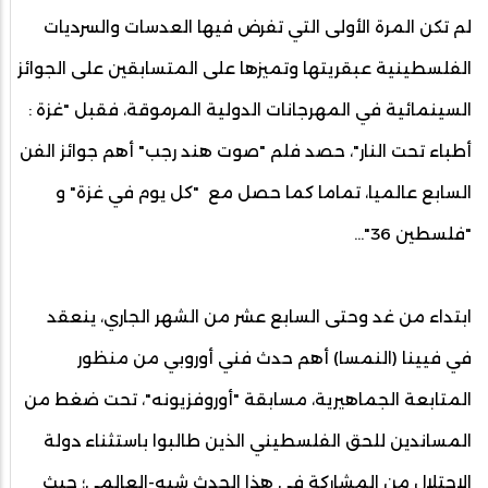
لم تكن المرة الأولى التي تفرض فيها العدسات والسرديات
الفلسطينية عبقريتها وتميزها على المتسابقين على الجوائز
السينمائية في المهرجانات الدولية المرموقة، فقبل "غزة :
أطباء تحت النار"، حصد فلم "صوت هند رجب" أهم جوائز الفن
السابع عالميا، تماما كما حصل مع "كل يوم في غزة" و
"فلسطين 36"…
ابتداء من غد وحتى السابع عشر من الشهر الجاري، ينعقد
في فيينا (النمسا) أهم حدث فني أوروبي من منظور
المتابعة الجماهيرية، مسابقة "أوروفزيونه"، تحت ضغط من
المساندين للحق الفلسطيني الذين طالبوا باستثناء دولة
الاحتلال من المشاركة في هذا الحدث شبه-العالمي؛ حيث