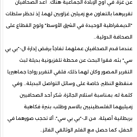
عن غزة، في أوج الإبادة الجماعية هناك. أعد الصحافيان
تقريرهما بالتعاون مع زميلين غزاويين لهما، إذ تحظر سلطات
"الديمقراطية الوحيدة في الشرق الأوسط" ولوج القطاع على
الصحافة الدولية...
عندما قدم الصحافيان عملهما، تفاجآ برفض إدارة ال-"بي بي
سي" بثه، فقررا البحث عن محطة تلفزيونية بديلة لبث
التقرير المصور وكان لهما ذلك، فلقي التقرير رواجا جماهيريا
منقطع النظير، خاصة على وسائل التواصل البديلة… وفي
كلمة له، بمناسبة استلام الجائزة، شكر أحد الصحافيين
زميليهما الفلسطينيين بالاسم وطلب، بنبرة فكاهية
بريطانية أصيلة، من الـ-"بي بي سي"، ألا تحجب صورهما في
الحفل، كما حصل مع الفلم الوثائقي الفائز…