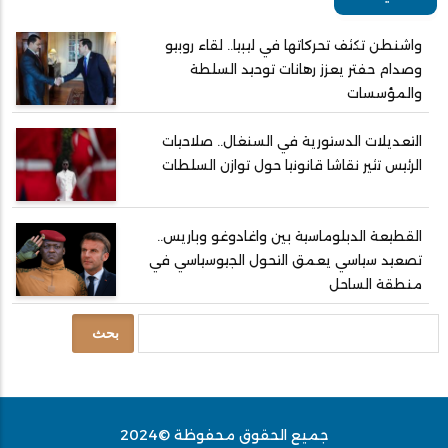
واشنطن تكثف تحركاتها في ليبيا.. لقاء روبيو
وصدام حفتر يعزز رهانات توحيد السلطة
والمؤسسات
التعديلات الدستورية في السنغال.. صلاحيات
الرئيس تثير نقاشا قانونيا حول توازن السلطات
القطيعة الدبلوماسية بين واغادوغو وباريس..
تصعيد سياسي يعمق التحول الجيوسياسي في
منطقة الساحل
بحث
جميع الحقوق محفوظة ©2024