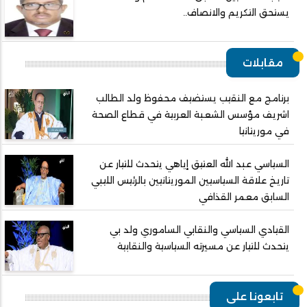
يستحق التكريم والانصاف..
مقابلات
برنامج مع النقيب يستضيف محفوظ ولد الطالب
اشريف مؤسس الشعبة العربية في قطاع الصحة
في موريتانيا
السياسي عبد الله العتيق إياهي يتحدث للتيار عن
تاريخ علاقة السياسيين الموريتانيين بالرئيس الليبي
السابق معمر القذافي
القيادي السياسي والنقابي الساموري ولد بي
يتحدث للتيار عن مسيرته السياسية والنقابية
تابعونا على