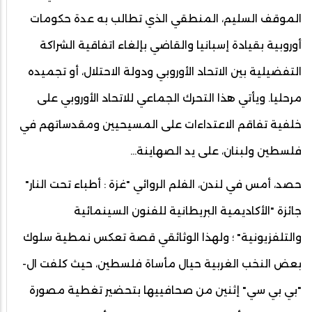
الموقف السليم، المنطقي الذي تطالب به عدة حكومات
أوروبية بقيادة إسبانيا والقاضي بإلغاء اتفاقية الشراكة
التفضيلية بين الاتحاد الأوروبي ودولة الاحتلال، أو تجميده
مرحليا. ويأتي هذا التحرك الجماعي للاتحاد الأوروبي على
خلفية تفاقم الاعتداءات على المسيحيين ومقدساتهم في
فلسطين ولبنان، على يد الصهاينة…
حصد، أمس في لندن، الفلم الروائي "غزة : أطباء تحت النار"
جائزة "الأكاديمية البريطانية للفنون السينمائية
والتلفزيونية" ؛ ولهذا الوثائقي قصة تعكس نمطية سلوك
بعض النخب الغربية حيال مأساة فلسطين، حيث كلفت ال-
"بي بي سي" إثنين من صحافييها بتحضير تغطية مصورة