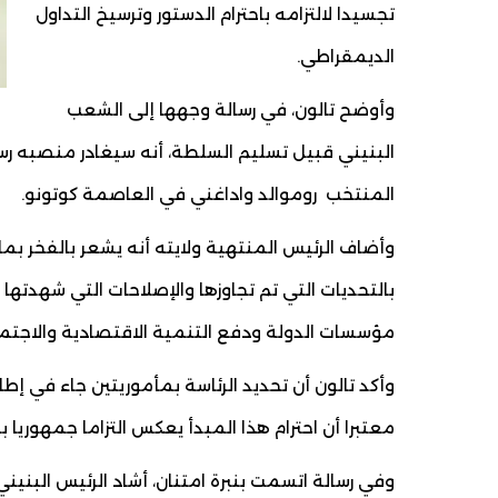
تجسيدا لالتزامه باحترام الدستور وترسيخ التداول
الديمقراطي.
وأوضح تالون، في رسالة وجهها إلى الشعب
المنتخب روموالد واداغني في العاصمة كوتونو.
وأضاف الرئيس المنتهية ولايته أنه يشعر بالفخر ب
بالتحديات التي تم تجاوزها والإصلاحات التي شهدتها ا
مؤسسات الدولة ودفع التنمية الاقتصادية والاجتما
وأكد تالون أن تحديد الرئاسة بمأموريتين جاء في إ
معتبرا أن احترام هذا المبدأ يعكس التزاما جمهوريا ب
وفي رسالة اتسمت بنبرة امتنان، أشاد الرئيس البنين