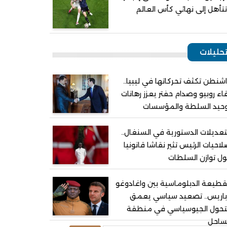
تأهل إلى نهائي كأس العالم
حليلات
شنطن تكثف تحركاتها في ليبيا..
اء روبيو وصدام حفتر يعزز رهانات
وحيد السلطة والمؤسسات
تعديلات الدستورية في السنغال..
احيات الرئيس تثير نقاشا قانونيا
ل توازن السلطات
قطيعة الدبلوماسية بين واغادوغو
باريس.. تصعيد سياسي يعمق
لتحول الجيوسياسي في منطقة
ساحل