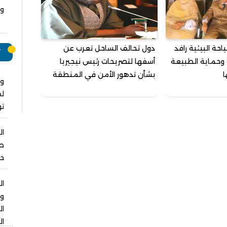
وت
احة البيئية رافد
دول تحالف الساحل تعرب عن
ت
 وحماية الطبيعة
أسفها لتصريحات رئيس نيجيريا
ا
بشأن تدهور الأمن في المنطقة
وا
لق
ت
ال
صل
حو
ال
و
ا
ال