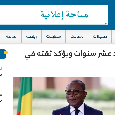
تحليلات
مقالات
مقابلات
رياضة
ثقافة
 عشر سنوات ويؤكد ثقته في
م
ال
في
سب
غز