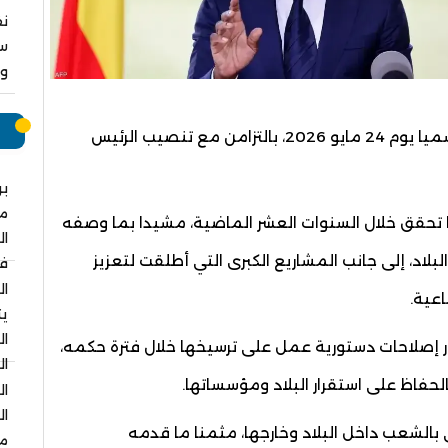
نق
سا
وا
م
البنيني قبيل تسليم السلطة، أنه سيغادر منصبه رسميا يوم 24 مايو 2026، بالتزامن مع تنصيب الرئيس
بر
م
ما تحقق خلال السنوات العشر الماضية، مشيدا بما وصفه
ال
لبلاد، إلى جانب المشاريع الكبرى التي أطلقت لتعزيز
في
ال
عية.
يت
ال
طار إصلاحات دستورية عمل على ترسيخها خلال فترة حكمه،
ال
الحفاظ على استقرار البلاد ومؤسساتها.
ال
ال
ي بالشعب داخل البلاد وخارجها، مثمنا ما قدمه
مس