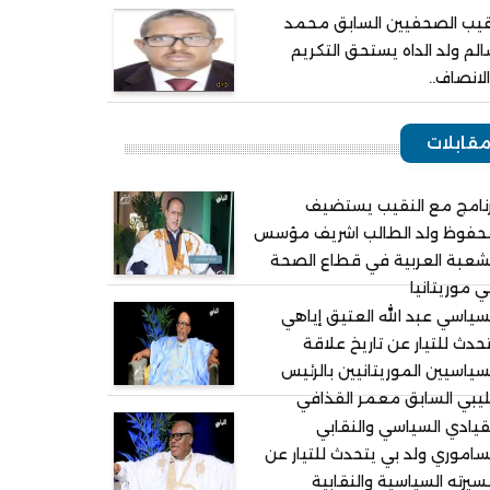
يب الصحفيين السابق محمد
لم ولد الداه يستحق التكريم
لانصاف..
قابلات
نامج مع النقيب يستضيف
حفوظ ولد الطالب اشريف مؤسس
شعبة العربية في قطاع الصحة
 موريتانيا
سياسي عبد الله العتيق إياهي
حدث للتيار عن تاريخ علاقة
سياسيين الموريتانيين بالرئيس
ليبي السابق معمر القذافي
قيادي السياسي والنقابي
ساموري ولد بي يتحدث للتيار عن
يرته السياسية والنقابية