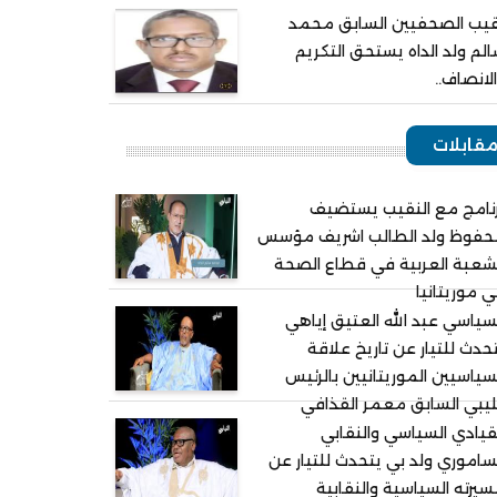
يب الصحفيين السابق محمد
لم ولد الداه يستحق التكريم
لانصاف..
قابلات
نامج مع النقيب يستضيف
حفوظ ولد الطالب اشريف مؤسس
شعبة العربية في قطاع الصحة
 موريتانيا
سياسي عبد الله العتيق إياهي
حدث للتيار عن تاريخ علاقة
سياسيين الموريتانيين بالرئيس
ليبي السابق معمر القذافي
قيادي السياسي والنقابي
ساموري ولد بي يتحدث للتيار عن
يرته السياسية والنقابية