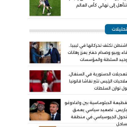
تأهل إلى نهائي كأس العالم
حليلات
شنطن تكثف تحركاتها في ليبيا..
اء روبيو وصدام حفتر يعزز رهانات
وحيد السلطة والمؤسسات
تعديلات الدستورية في السنغال..
احيات الرئيس تثير نقاشا قانونيا
ل توازن السلطات
قطيعة الدبلوماسية بين واغادوغو
باريس.. تصعيد سياسي يعمق
لتحول الجيوسياسي في منطقة
ساحل