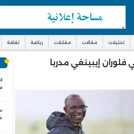
تحليلات
مقالات
مقابلات
رياضة
ثقافة
ي فلوران إيبينغي مدربا
م
ال
في
سب
غز