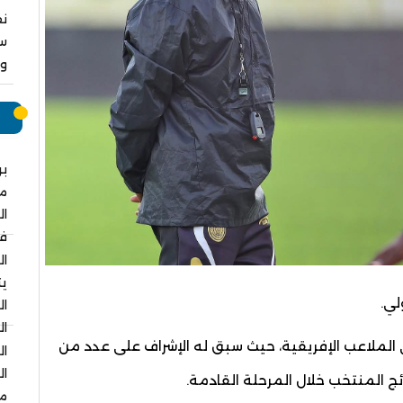
نق
سا
وا
م
بر
م
ال
في
ال
يت
لي.
ال
ال
ي الملاعب الإفريقية، حيث سبق له الإشراف على عدد من
ال
ال
ئج المنتخب خلال المرحلة القادمة.
مس