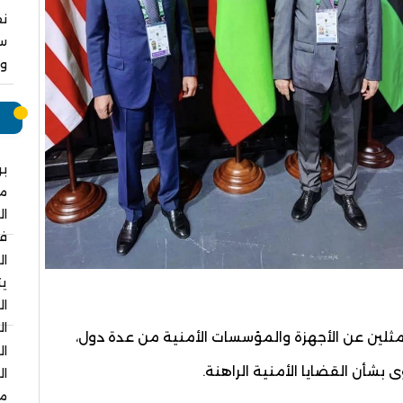
نق
سا
وا
م
بر
م
ال
في
ال
يت
ال
ال
ثلين عن الأجهزة والمؤسسات الأمنية من عدة دول،
ال
 بشأن القضايا الأمنية الراهنة.
ال
مس