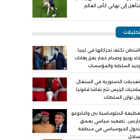
تأهل إلى نهائي كأس العالم
حليلات
شنطن تكثف تحركاتها في ليبيا..
اء روبيو وصدام حفتر يعزز رهانات
وحيد السلطة والمؤسسات
تعديلات الدستورية في السنغال..
احيات الرئيس تثير نقاشا قانونيا
ل توازن السلطات
قطيعة الدبلوماسية بين واغادوغو
باريس.. تصعيد سياسي يعمق
لتحول الجيوسياسي في منطقة
ساحل