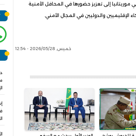
موريتانيا إلى تعزيز حضورها في المحافل الأمنية
ء الإقليميين والدوليين في المجال الأمني.
ت
خميس, 2026/05/28 - 12:54
ر
دو
مش
ال
فو
ال
ال
عامة للجيوش يوشح
الوزير الأول يبحث مع السفير