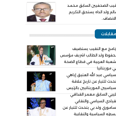
يب الصحفيين السابق محمد
لم ولد الداه يستحق التكريم
لانصاف..
قابلات
نامج مع النقيب يستضيف
حفوظ ولد الطالب اشريف مؤسس
شعبة العربية في قطاع الصحة
 موريتانيا
سياسي عبد الله العتيق إياهي
حدث للتيار عن تاريخ علاقة
سياسيين الموريتانيين بالرئيس
ليبي السابق معمر القذافي
قيادي السياسي والنقابي
ساموري ولد بي يتحدث للتيار عن
يرته السياسية والنقابية