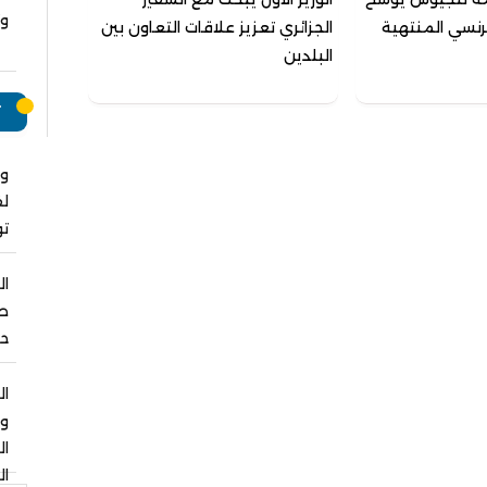
وت
رنسي المنتهية
الجزائري تعزيز علاقات التعاون بين
البلدين
ت
وا
لق
ت
ال
صل
حو
ال
و
ا
ال