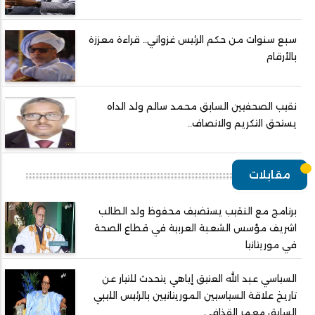
سبع سنوات من حكم الرئيس غزواني.. قراءة معززة
بالأرقام
نقيب الصحفيين السابق محمد سالم ولد الداه
يستحق التكريم والانصاف..
مقابلات
برنامج مع النقيب يستضيف محفوظ ولد الطالب
اشريف مؤسس الشعبة العربية في قطاع الصحة
في موريتانيا
السياسي عبد الله العتيق إياهي يتحدث للتيار عن
تاريخ علاقة السياسيين الموريتانيين بالرئيس الليبي
السابق معمر القذافي