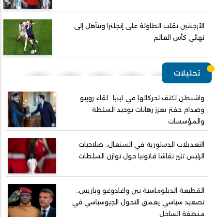
الأرجنتين تقلب الطاولة على إنجلترا وتتأهل إلى
نهائي كأس العالم
تحليلات
واشنطن تكثف تحركاتها في ليبيا.. لقاء روبيو
وصدام حفتر يعزز رهانات توحيد السلطة
والمؤسسات
التعديلات الدستورية في السنغال.. صلاحيات
الرئيس تثير نقاشا قانونيا حول توازن السلطات
القطيعة الدبلوماسية بين واغادوغو وباريس..
تصعيد سياسي يعمق التحول الجيوسياسي في
منطقة الساحل