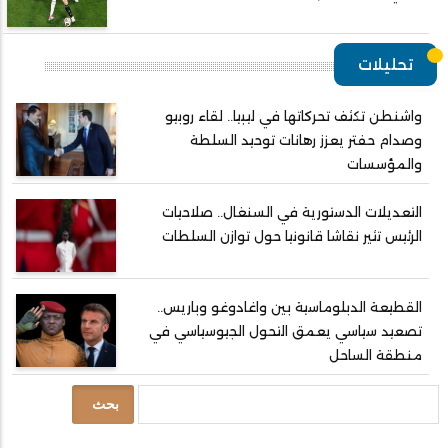
تحليلات
واشنطن تكثف تحركاتها في ليبيا.. لقاء روبيو
وصدام حفتر يعزز رهانات توحيد السلطة
والمؤسسات
التعديلات الدستورية في السنغال.. صلاحيات
الرئيس تثير نقاشا قانونيا حول توازن السلطات
القطيعة الدبلوماسية بين واغادوغو وباريس..
تصعيد سياسي يعمق التحول الجيوسياسي في
منطقة الساحل
بحث