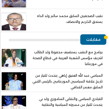
نقيب الصحفيين السابق محمد سالم ولد الداه
يستحق التكريم والانصاف..
مقابلات
برنامج مع النقيب يستضيف محفوظ ولد الطالب
اشريف مؤسس الشعبة العربية في قطاع الصحة
في موريتانيا
السياسي عبد الله العتيق إياهي يتحدث للتيار عن
تاريخ علاقة السياسيين الموريتانيين بالرئيس الليبي
السابق معمر القذافي
القيادي السياسي والنقابي الساموري ولد بي
يتحدث للتيار عن مسيرته السياسية والنقابية