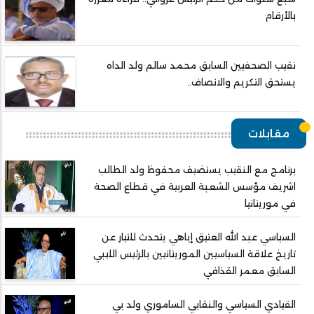
بالأرقام
نقيب الصحفيين السابق محمد سالم ولد الداه
يستحق التكريم والانصاف..
مقابلات
برنامج مع النقيب يستضيف محفوظ ولد الطالب
اشريف مؤسس الشعبة العربية في قطاع الصحة
في موريتانيا
السياسي عبد الله العتيق إياهي يتحدث للتيار عن
تاريخ علاقة السياسيين الموريتانيين بالرئيس الليبي
السابق معمر القذافي
القيادي السياسي والنقابي الساموري ولد بي