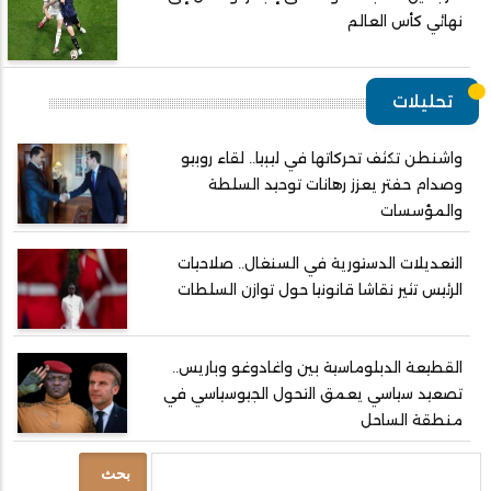
نهائي كأس العالم
تحليلات
واشنطن تكثف تحركاتها في ليبيا.. لقاء روبيو
وصدام حفتر يعزز رهانات توحيد السلطة
والمؤسسات
التعديلات الدستورية في السنغال.. صلاحيات
الرئيس تثير نقاشا قانونيا حول توازن السلطات
القطيعة الدبلوماسية بين واغادوغو وباريس..
تصعيد سياسي يعمق التحول الجيوسياسي في
منطقة الساحل
بحث