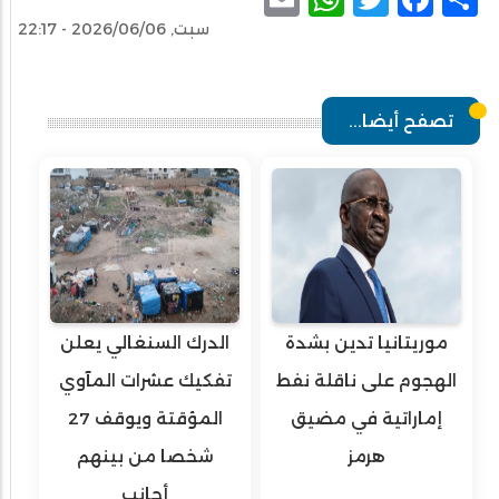
سبت, 2026/06/06 - 22:17
تصفح أيضا...
موريتانيا تدين بشدة
الدرك السنغالي يعلن
الهجوم على ناقلة نفط
تفكيك عشرات المآوي
إماراتية في مضيق
المؤقتة ويوقف 27
هرمز
شخصا من بينهم
أجانب