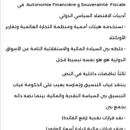
Souverainté Fiscale و Autonomie Financière في
أدبيات الاقتصاد السياسي الدولي
• تستخدمه هيئات أممية ومنظمة التجارة العالمية وتقارير
الأونكتاد
• خلطه بين السيادة المالية والاستقلالية التامة عن الأسواق
الدولية هو هو نفسه تبسيط مُخِل
ثالثاً: تناقضات داخلية في النص
ينتقد غياب التنسيق ويُمارسه يعيب على الحكومة غياب
التنسيق بين السياسة النقدية والمالية، بينما نصه ذاته
يجمع بين:
• نقد قرارات نقدية (رفع الفائدة)
• ونقد قرارات مالية (زيادة أسعار الوقود)