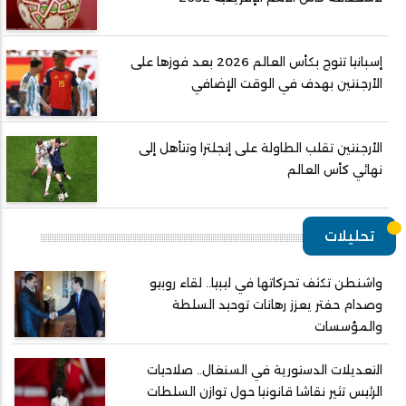
إسبانيا تتوج بكأس العالم 2026 بعد فوزها على
الأرجنتين بهدف في الوقت الإضافي
الأرجنتين تقلب الطاولة على إنجلترا وتتأهل إلى
نهائي كأس العالم
تحليلات
واشنطن تكثف تحركاتها في ليبيا.. لقاء روبيو
وصدام حفتر يعزز رهانات توحيد السلطة
والمؤسسات
التعديلات الدستورية في السنغال.. صلاحيات
الرئيس تثير نقاشا قانونيا حول توازن السلطات