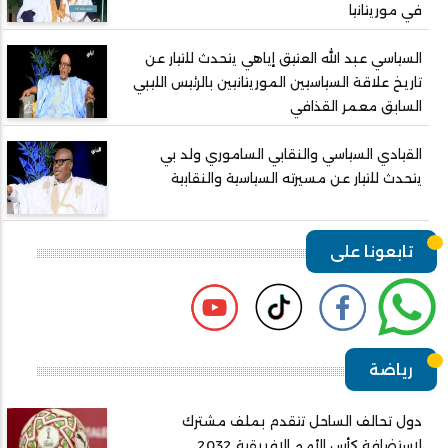
في موريتانيا
السياسي عبد الله العتيق إياهي يتحدث للتيار عن
تاريخ علاقة السياسيين الموريتانيين بالرئيس الليبي
السابق معمر القذافي
القيادي السياسي والنقابي الساموري ولد بي
يتحدث للتيار عن مسيرته السياسية والنقابية
تابعونا على
رياضة
دول تحالف الساحل تتقدم بملف مشترك
لاستضافة كأس الأمم الإفريقية 2032