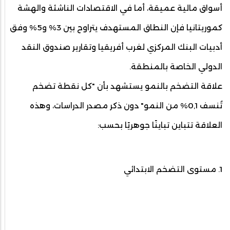
أسواق مالية عميقة، أما في الاقتصادات الناشئة والهشة
كموريتانيا فإن النطاق المستهدف يتراوح بين 3% و5% وفق
أدبيات البنك المركزي لغرب أفريقيا وتقارير صندوق النقد
الدولي الخاصة بالمنطقة.
علاقة التضخم بالنمو يستشهد بأن "كل نقطة تضخم
تُنسف 0,1% من النمو" دون ذكر مصدر الدراسات، وهذه
العلاقة تتباين تباينًا جوهريًا بحسب:
1. مستوى التضخم الابتدائي