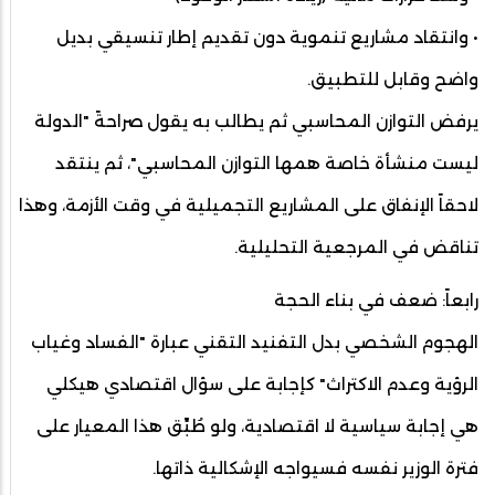
• وانتقاد مشاريع تنموية دون تقديم إطار تنسيقي بديل
واضح وقابل للتطبيق.
يرفض التوازن المحاسبي ثم يطالب به يقول صراحةً "الدولة
ليست منشأة خاصة همها التوازن المحاسبي"، ثم ينتقد
لاحقاً الإنفاق على المشاريع التجميلية في وقت الأزمة، وهذا
تناقض في المرجعية التحليلية.
رابعاً: ضعف في بناء الحجة
الهجوم الشخصي بدل التفنيد التقني عبارة "الفساد وغياب
الرؤية وعدم الاكتراث" كإجابة على سؤال اقتصادي هيكلي
هي إجابة سياسية لا اقتصادية، ولو طُبِّق هذا المعيار على
فترة الوزير نفسه فسيواجه الإشكالية ذاتها.