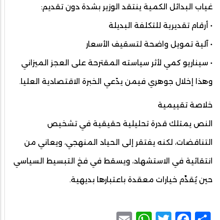
غياب البدائل الكمية ينتقد الوزير بشدة دون تقديم:
• أرقام تقديرية للتكلفة البديلة
• آلية تمويل واضحة لتسقيف الأسعار
• سيناريو كمي لأثر سياسته المقترحة على العجز الميزاني
وهذا إخلال جوهري فيمن يدّعي الخبرة الاقتصادية العليا.
خلاصة تقييمية
النص يمتلك قدرة تحليلية حقيقية في تشخيص
التناقضات، لكنه يفتقر إلى الحياد المنهجي، ويعاني من
انتقائية في الاستشهاد، ويسقط في فخ التبسيط السياسي
حين يُقدِّم خيارات معقدة باعتبارها بديهية.
WhatsApp
Email
Facebook
Twitter
Share