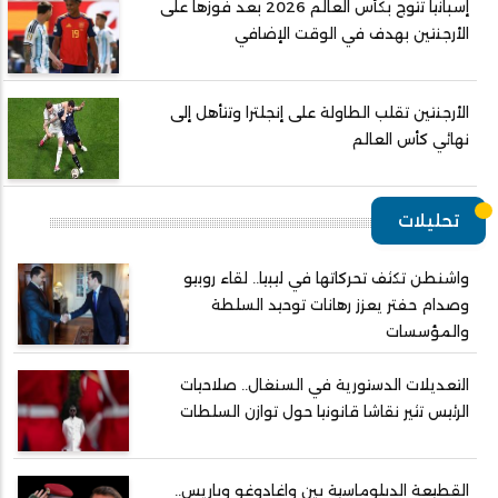
إسبانيا تتوج بكأس العالم 2026 بعد فوزها على
الأرجنتين بهدف في الوقت الإضافي
الأرجنتين تقلب الطاولة على إنجلترا وتتأهل إلى
نهائي كأس العالم
تحليلات
واشنطن تكثف تحركاتها في ليبيا.. لقاء روبيو
وصدام حفتر يعزز رهانات توحيد السلطة
والمؤسسات
التعديلات الدستورية في السنغال.. صلاحيات
الرئيس تثير نقاشا قانونيا حول توازن السلطات
القطيعة الدبلوماسية بين واغادوغو وباريس..