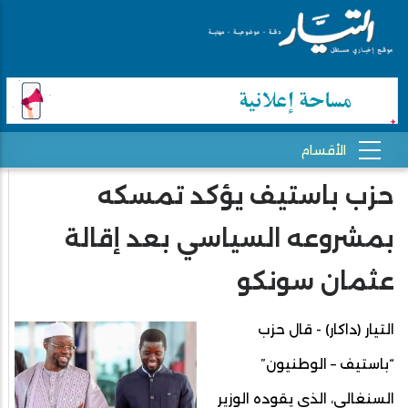
حزب باستيف يؤكد تمسكه
بمشروعه السياسي بعد إقالة
عثمان سونكو
التيار (داكار) - قال حزب
“باستيف – الوطنيون”
السنغالي، الذي يقوده الوزير