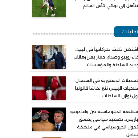
تأهل إلى نهائي كأس العالم
حليلات
شنطن تكثف تحركاتها في ليبيا..
اء روبيو وصدام حفتر يعزز رهانات
وحيد السلطة والمؤسسات
تعديلات الدستورية في السنغال..
احيات الرئيس تثير نقاشا قانونيا
ل توازن السلطات
قطيعة الدبلوماسية بين واغادوغو
باريس.. تصعيد سياسي يعمق
لتحول الجيوسياسي في منطقة
ساحل