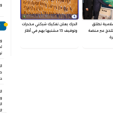
وت
سلامية تطلق
الدرك يعلن تفكيك شبكتي مخدرات
ت
للحج عبر منصة
وتوقيف 13 مشتبها بهم في أطار
رة
وا
لق
ت
ال
صل
حو
ال
و
ا
ال