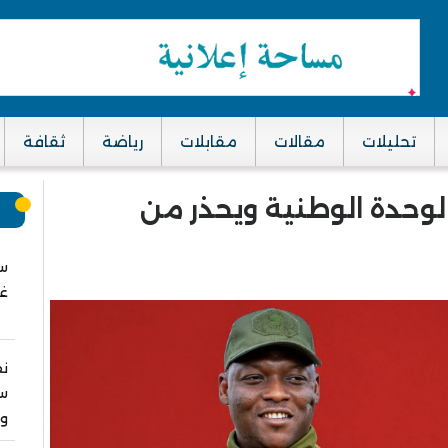
تحليلات
مقالات
مقابلات
رياضة
ثقافة
الوحدة الوطنية ويحذر من
م
سب
غز
نق
سا
وا