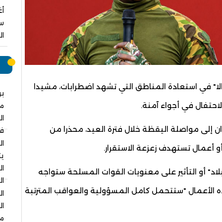
سب
ال
م
ا" في استعادة المناطق التي تشهد اضطرابات، مشيدا
بر
حتفال في أجواء آمنة.
م
ال
ان إلى مواصلة اليقظة خلال فترة العيد، محذرا من
في
ال
و أعمال تستهدف زعزعة الاستقرار.
يت
ال
لاد" أو التأثير على معنويات القوات المسلحة ستواجه
ال
ه الأعمال "ستتحمل كامل المسؤولية والعواقب المترتبة
ال
ال
مس