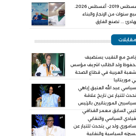
أغسطس 2019- أغسطس 2026،
ع سنوات من الإنجاز والبناء
هادئ .... تصنع الفارق
قابلات
نامج مع النقيب يستضيف
حفوظ ولد الطالب اشريف مؤسس
شعبة العربية في قطاع الصحة
 موريتانيا
سياسي عبد الله العتيق إياهي
حدث للتيار عن تاريخ علاقة
سياسيين الموريتانيين بالرئيس
ليبي السابق معمر القذافي
قيادي السياسي والنقابي
ساموري ولد بي يتحدث للتيار عن
يرته السياسية والنقابية