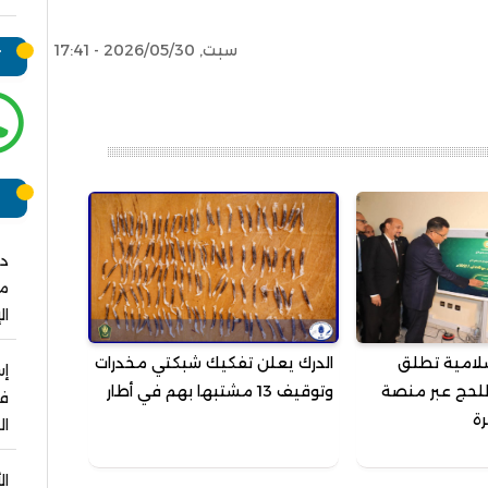
سبت, 2026/05/30 - 17:41
ت
ر
دو
مش
ال
سلامية تطلق
الدرك يعلن تفكيك شبكتي مخدرات
للحج عبر منصة
وتوقيف 13 مشتبها بهم في أطار
فو
رة
ال
ال