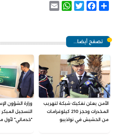
WhatsApp
Email
Facebook
Twitter
Share
تصفح أيضا...
الأمن يعلن تفكيك شبكة لتهريب
وزارة الشؤون الإ
المخدرات وحجز 210 كيلوغرامات
التسجيل المبكر 
من الحشيش في نواذيبو
"خدماتي" لأول م