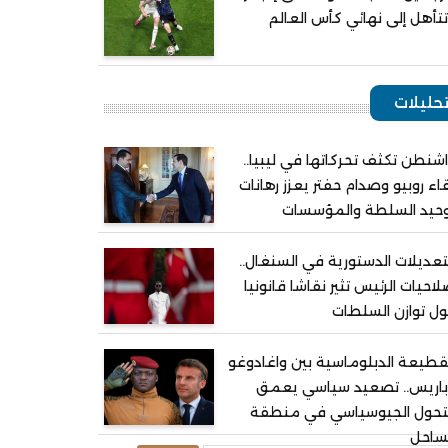
تأهل إلى نهائي كأس العالم
حليلات
شنطن تكثف تحركاتها في ليبيا..
اء روبيو وصدام حفتر يعزز رهانات
وحيد السلطة والمؤسسات
تعديلات الدستورية في السنغال..
احيات الرئيس تثير نقاشا قانونيا
ل توازن السلطات
قطيعة الدبلوماسية بين واغادوغو
باريس.. تصعيد سياسي يعمق
لتحول الجيوسياسي في منطقة
ساحل