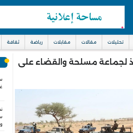
تحليلات
مقالات
مقابلات
رياضة
ثقافة
اذ لجماعة مسلحة والقضاء على
م
سب
غز
نق
سا
وا