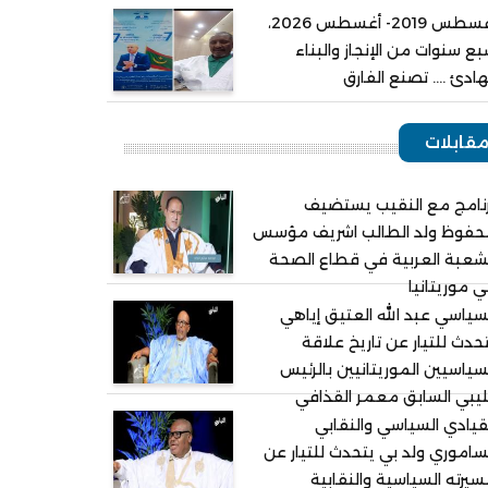
أغسطس 2019- أغسطس 2026،
ع سنوات من الإنجاز والبناء
هادئ .... تصنع الفارق
قابلات
نامج مع النقيب يستضيف
حفوظ ولد الطالب اشريف مؤسس
شعبة العربية في قطاع الصحة
 موريتانيا
سياسي عبد الله العتيق إياهي
حدث للتيار عن تاريخ علاقة
سياسيين الموريتانيين بالرئيس
ليبي السابق معمر القذافي
قيادي السياسي والنقابي
ساموري ولد بي يتحدث للتيار عن
يرته السياسية والنقابية