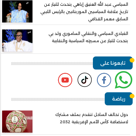
السياسي عبد الله العتيق إياهي يتحدث للتيار عن
تاريخ علاقة السياسيين الموريتانيين بالرئيس الليبي
السابق معمر القذافي
القيادي السياسي والنقابي الساموري ولد بي
يتحدث للتيار عن مسيرته السياسية والنقابية
تابعونا على
رياضة
دول تحالف الساحل تتقدم بملف مشترك
لاستضافة كأس الأمم الإفريقية 2032