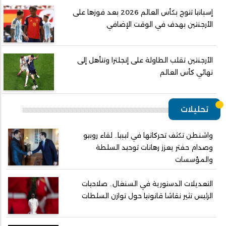
إسبانيا تتوج بكأس العالم 2026 بعد فوزها على
الأرجنتين بهدف في الوقت الإضافي
الأرجنتين تقلب الطاولة على إنجلترا وتتأهل إلى
نهائي كأس العالم
تحليلات
واشنطن تكثف تحركاتها في ليبيا.. لقاء روبيو
وصدام حفتر يعزز رهانات توحيد السلطة
والمؤسسات
التعديلات الدستورية في السنغال.. صلاحيات
الرئيس تثير نقاشا قانونيا حول توازن السلطات